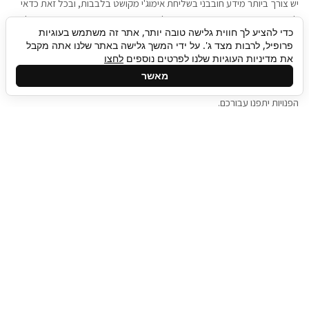
יש צורך ביותר מידע חובבני בשליחת אימוג'י מקושט בלבבות, ובכל זאת כדאי
להגיע בגישה שתמשוך את תשומת הלב וגם כאן תיגבור כח אדם וסיעוד תוכל
כדי להציע לך חווית גלישה טובה יותר, אתר זה משתמש בעוגיות
להועיל. כדאי להתאזר בסבלנות בתהליך חיפוש משרות בעידן המסרים
פרופיל, לרבות מצד ג'. על ידי המשך גלישה באתר שלנו אתה מקבל
המידיים, ולזכור שלמציעי המשרות כבר יש עבודה, והם לא תמיד מתפנים אל
את מדיניות העוגיות שלנו לפרטים נוספים
לחצו
גלילה
קורות החיים שלכם באותו רגע בו התחלתם בתהליך חיפוש המשרות. כדאי
מאשר
לפתח קצת סבלנות, אולי תפתחו בינתיים כמה אפליקציות, עד שהמשרות
לראש
הפנויות יתפנו עבורכם.
העמוד
תיגבור כח אדם
תיגבור חברה ארצית לשירותי כח אדם וסיעוד. חברה
בפריסה ארצית , שירותי מיקור חוץ ואאוטסורסינג
לעסקים