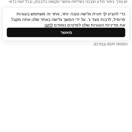
יש צורך ביותר מידע חובבני בשליחת אימוג'י מקושט בלבבות, ובכל זאת כדאי
להגיע בגישה שתמשוך את תשומת הלב וגם כאן תיגבור כח אדם וסיעוד תוכל
כדי להציע לך חווית גלישה טובה יותר, אתר זה משתמש בעוגיות
להועיל. כדאי להתאזר בסבלנות בתהליך חיפוש משרות בעידן המסרים
פרופיל, לרבות מצד ג'. על ידי המשך גלישה באתר שלנו אתה מקבל
המידיים, ולזכור שלמציעי המשרות כבר יש עבודה, והם לא תמיד מתפנים אל
את מדיניות העוגיות שלנו לפרטים נוספים
לחצו
גלילה
קורות החיים שלכם באותו רגע בו התחלתם בתהליך חיפוש המשרות. כדאי
מאשר
לפתח קצת סבלנות, אולי תפתחו בינתיים כמה אפליקציות, עד שהמשרות
לראש
הפנויות יתפנו עבורכם.
העמוד
תיגבור כח אדם
תיגבור חברה ארצית לשירותי כח אדם וסיעוד. חברה
בפריסה ארצית , שירותי מיקור חוץ ואאוטסורסינג
לעסקים