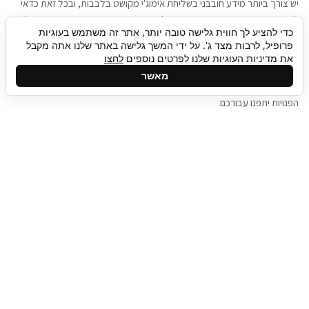
יש צורך ביותר מידע חובבני בשליחת אימוג'י מקושט בלבבות, ובכל זאת כדאי
להגיע בגישה שתמשוך את תשומת הלב וגם כאן תיגבור כח אדם וסיעוד תוכל
כדי להציע לך חווית גלישה טובה יותר, אתר זה משתמש בעוגיות
להועיל. כדאי להתאזר בסבלנות בתהליך חיפוש משרות בעידן המסרים
פרופיל, לרבות מצד ג'. על ידי המשך גלישה באתר שלנו אתה מקבל
המידיים, ולזכור שלמציעי המשרות כבר יש עבודה, והם לא תמיד מתפנים אל
את מדיניות העוגיות שלנו לפרטים נוספים
לחצו
גלילה
קורות החיים שלכם באותו רגע בו התחלתם בתהליך חיפוש המשרות. כדאי
מאשר
לפתח קצת סבלנות, אולי תפתחו בינתיים כמה אפליקציות, עד שהמשרות
לראש
הפנויות יתפנו עבורכם.
העמוד
תיגבור כח אדם
תיגבור חברה ארצית לשירותי כח אדם וסיעוד. חברה
בפריסה ארצית , שירותי מיקור חוץ ואאוטסורסינג
לעסקים