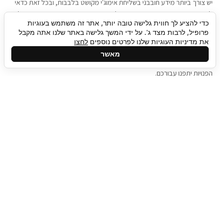
יש צורך ביותר מידע חובבני בשליחת אימוג'י מקושט בלבבות, ובכל זאת כדאי
להגיע בגישה שתמשוך את תשומת הלב וגם כאן תיגבור כח אדם וסיעוד תוכל
כדי להציע לך חווית גלישה טובה יותר, אתר זה משתמש בעוגיות
להועיל. כדאי להתאזר בסבלנות בתהליך חיפוש משרות בעידן המסרים
פרופיל, לרבות מצד ג'. על ידי המשך גלישה באתר שלנו אתה מקבל
המידיים, ולזכור שלמציעי המשרות כבר יש עבודה, והם לא תמיד מתפנים אל
את מדיניות העוגיות שלנו לפרטים נוספים
לחצו
גלילה
קורות החיים שלכם באותו רגע בו התחלתם בתהליך חיפוש המשרות. כדאי
מאשר
לפתח קצת סבלנות, אולי תפתחו בינתיים כמה אפליקציות, עד שהמשרות
לראש
הפנויות יתפנו עבורכם.
העמוד
תיגבור כח אדם
תיגבור חברה ארצית לשירותי כח אדם וסיעוד. חברה
בפריסה ארצית , שירותי מיקור חוץ ואאוטסורסינג
לעסקים