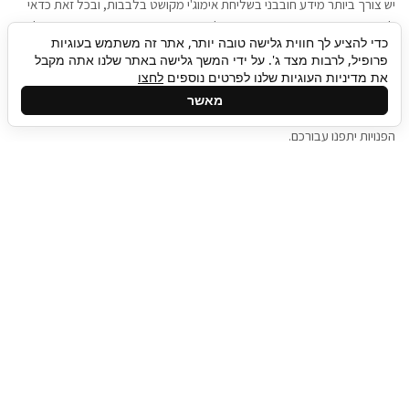
יש צורך ביותר מידע חובבני בשליחת אימוג'י מקושט בלבבות, ובכל זאת כדאי
להגיע בגישה שתמשוך את תשומת הלב וגם כאן תיגבור כח אדם וסיעוד תוכל
כדי להציע לך חווית גלישה טובה יותר, אתר זה משתמש בעוגיות
להועיל. כדאי להתאזר בסבלנות בתהליך חיפוש משרות בעידן המסרים
פרופיל, לרבות מצד ג'. על ידי המשך גלישה באתר שלנו אתה מקבל
המידיים, ולזכור שלמציעי המשרות כבר יש עבודה, והם לא תמיד מתפנים אל
את מדיניות העוגיות שלנו לפרטים נוספים
לחצו
גלילה
קורות החיים שלכם באותו רגע בו התחלתם בתהליך חיפוש המשרות. כדאי
מאשר
לפתח קצת סבלנות, אולי תפתחו בינתיים כמה אפליקציות, עד שהמשרות
לראש
הפנויות יתפנו עבורכם.
העמוד
תיגבור כח אדם
תיגבור חברה ארצית לשירותי כח אדם וסיעוד. חברה
בפריסה ארצית , שירותי מיקור חוץ ואאוטסורסינג
לעסקים