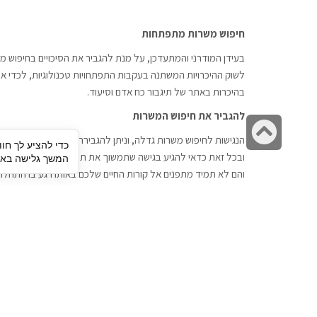
חיפוש משרות מתפתחות
בעידן המודרני והמתעדכן, על מנת להגביר את הסיכויים בחיפוש מש
לשוק ההיכרויות המשתנה בעקבות התפתחויות טכנולוגיות, לכדי אתר
בהיכרות באתר של תיגבור כח אדם וסיעוד.
להגביר את חיפוש המשרות
גלילה
הנגישות לחיפוש משרות גדלה, וניתן להגבירה דרך חברות השמה כתי
כדי להציע לך חוו
לראש
ובכל זאת כדאי להגיע בגישה שתמשוך את תשומת הלב וגם כאן תיג
המשך גלישה באתר
העמוד
והם לא תמיד מתפנים אל קורות החיים שלכם באותו רגע בו התחלת
תיגבור כח אדם
חיפוש עבודה
תיגבור חברה ארצית לשירותי כח אדם
לוח דרושים
וסיעוד. חברה בפריסה ארצית , שירותי
הכנה לראיון עבודה
מיקור חוץ ואאוטסורסינג לעסקים
סניפים