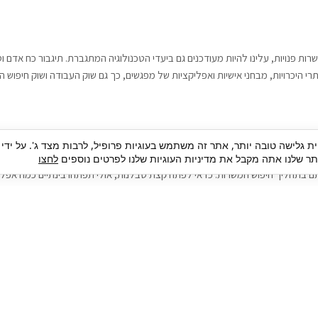
רות פנויות, עלינו להיות מעודכנים גם ביעדי הטכנולוגיה המתגברת. תיגבור כח אדם
י היכרויות, מבחני אישיות ואפליקציות של מפגשים, כך גם שוק העבודה ושוק חיפוש ה
גבור כח אדם וסיעוד. על מנת להגיע אל הדייט המקצועי הגדול, הלא הוא ראיון עבודה
ית גלישה טובה יותר, אתר זה משתמש בעוגיות פרופיל, לרבות מצד ג'. על ידי
בור כח אדם וסיעוד תוכל להועיל. כדאי להתאזר בסבלנות בתהליך חיפוש משרות בעיד
 שלנו אתה מקבל את מדיניות העוגיות שלנו לפרטים נוספים
לחצו
ם בתהליך חיפוש המשרות. כדאי לפתח קצת סבלנות, אולי תפתחו בינתיים כמה אפליק
גיוס עובדים
צור 
מיקור חוץ
ה
גיוס באמצעות אאוטסורסינג
כ
חיפוש וגיוס עובדים
ה