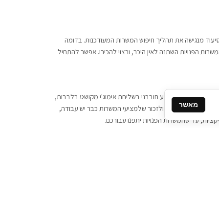
 וסיעוד מנגישה את תהליך חיפוש המשרות המעודכנות. בדומה
משרות הפנויות השתנה לאין היכר, ורצוי להכירו. אפשר להתחיל
, יש צורך ביותר מידע חובבני בשליחת אימוג'י מקושט בלבבות,
מאשר
ן המסרים המידיים, ולזכור שלמציעי המשרות כבר יש עבודה,
ציות, עד שהמשרות הפנויות יתפנו עבורכם.
קשר
תקשרו אלינו: 077-2370000
תבו לנו: sales@tigbur.co.il
נהלת תגבור