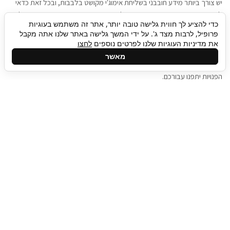
יש צורך ביותר מידע חובבני בשליחת אימוג'י מקושט בלבבות, ובכל זאת כדאי
להגיע בגישה שתמשוך את תשומת הלב וגם כאן תיגבור כח אדם וסיעוד תוכל
כדי להציע לך חווית גלישה טובה יותר, אתר זה משתמש בעוגיות
להועיל. כדאי להתאזר בסבלנות בתהליך חיפוש משרות בעידן המסרים
פרופיל, לרבות מצד ג'. על ידי המשך גלישה באתר שלנו אתה מקבל
המידיים, ולזכור שלמציעי המשרות כבר יש עבודה, והם לא תמיד מתפנים אל
את מדיניות העוגיות שלנו לפרטים נוספים
לחצו
גלילה
קורות החיים שלכם באותו רגע בו התחלתם בתהליך חיפוש המשרות. כדאי
מאשר
לפתח קצת סבלנות, אולי תפתחו בינתיים כמה אפליקציות, עד שהמשרות
לראש
הפנויות יתפנו עבורכם.
העמוד
תיגבור כח אדם
תיגבור חברה ארצית לשירותי כח אדם וסיעוד. חברה
בפריסה ארצית , שירותי מיקור חוץ ואאוטסורסינג
לעסקים