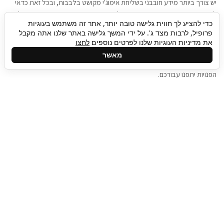
יש צורך ביותר מידע חובבני בשליחת אימוג'י מקושט בלבבות, ובכל זאת כדאי
להגיע בגישה שתמשוך את תשומת הלב וגם כאן תיגבור כח אדם וסיעוד תוכל
כדי להציע לך חווית גלישה טובה יותר, אתר זה משתמש בעוגיות
להועיל. כדאי להתאזר בסבלנות בתהליך חיפוש משרות בעידן המסרים
פרופיל, לרבות מצד ג'. על ידי המשך גלישה באתר שלנו אתה מקבל
המידיים, ולזכור שלמציעי המשרות כבר יש עבודה, והם לא תמיד מתפנים אל
את מדיניות העוגיות שלנו לפרטים נוספים
לחצו
גלילה
קורות החיים שלכם באותו רגע בו התחלתם בתהליך חיפוש המשרות. כדאי
מאשר
לפתח קצת סבלנות, אולי תפתחו בינתיים כמה אפליקציות, עד שהמשרות
לראש
הפנויות יתפנו עבורכם.
העמוד
תיגבור כח אדם
תיגבור חברה ארצית לשירותי כח אדם וסיעוד. חברה
בפריסה ארצית , שירותי מיקור חוץ ואאוטסורסינג
לעסקים