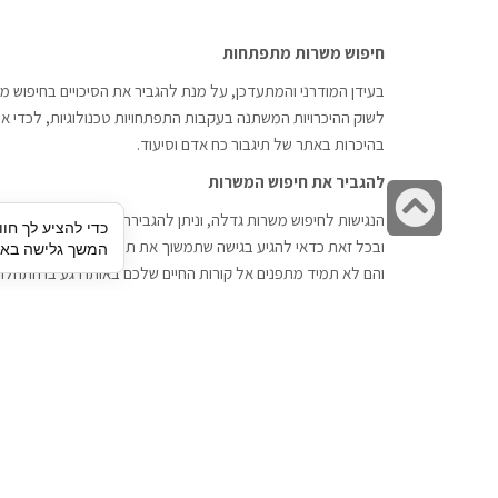
חיפוש משרות מתפתחות
בעידן המודרני והמתעדכן, על מנת להגביר את הסיכויים בחיפוש מש
לשוק ההיכרויות המשתנה בעקבות התפתחויות טכנולוגיות, לכדי אתר
בהיכרות באתר של תיגבור כח אדם וסיעוד.
להגביר את חיפוש המשרות
גלילה
הנגישות לחיפוש משרות גדלה, וניתן להגבירה דרך חברות השמה כתי
כדי להציע לך חוו
לראש
ובכל זאת כדאי להגיע בגישה שתמשוך את תשומת הלב וגם כאן תיג
המשך גלישה באתר
העמוד
והם לא תמיד מתפנים אל קורות החיים שלכם באותו רגע בו התחלת
תיגבור כח אדם
חיפוש עבודה
תיגבור חברה ארצית לשירותי כח אדם
לוח דרושים
וסיעוד. חברה בפריסה ארצית , שירותי
הכנה לראיון עבודה
מיקור חוץ ואאוטסורסינג לעסקים
סניפים