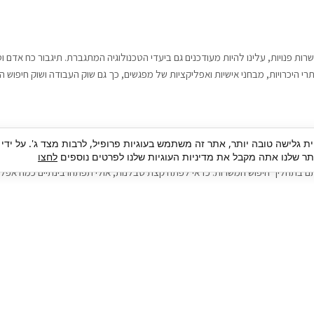
רות פנויות, עלינו להיות מעודכנים גם ביעדי הטכנולוגיה המתגברת. תיגבור כח אדם
י היכרויות, מבחני אישיות ואפליקציות של מפגשים, כך גם שוק העבודה ושוק חיפוש ה
גבור כח אדם וסיעוד. על מנת להגיע אל הדייט המקצועי הגדול, הלא הוא ראיון עבודה
ית גלישה טובה יותר, אתר זה משתמש בעוגיות פרופיל, לרבות מצד ג'. על ידי
בור כח אדם וסיעוד תוכל להועיל. כדאי להתאזר בסבלנות בתהליך חיפוש משרות בעיד
 שלנו אתה מקבל את מדיניות העוגיות שלנו לפרטים נוספים
לחצו
ם בתהליך חיפוש המשרות. כדאי לפתח קצת סבלנות, אולי תפתחו בינתיים כמה אפליק
גיוס עובדים
צור 
מיקור חוץ
ה
גיוס באמצעות אאוטסורסינג
כ
חיפוש וגיוס עובדים
ה