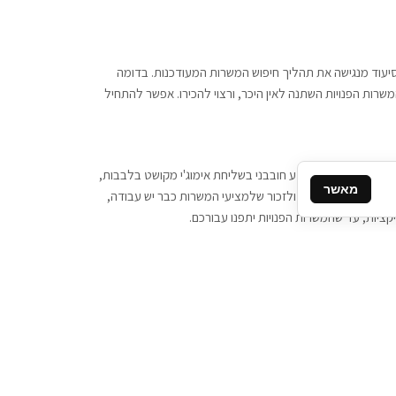
 וסיעוד מנגישה את תהליך חיפוש המשרות המעודכנות. בדומה
משרות הפנויות השתנה לאין היכר, ורצוי להכירו. אפשר להתחיל
, יש צורך ביותר מידע חובבני בשליחת אימוג'י מקושט בלבבות,
מאשר
ן המסרים המידיים, ולזכור שלמציעי המשרות כבר יש עבודה,
ציות, עד שהמשרות הפנויות יתפנו עבורכם.
קשר
תקשרו אלינו: 077-2370000
תבו לנו: sales@tigbur.co.il
נהלת תגבור