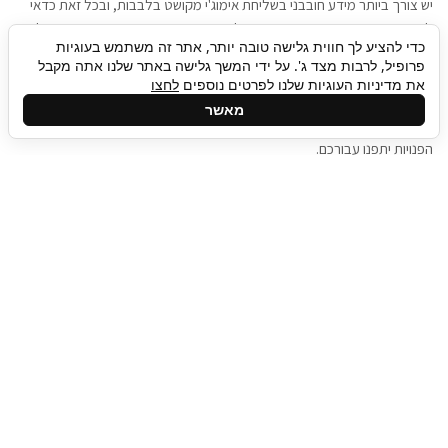
יש צורך ביותר מידע חובבני בשליחת אימוג'י מקושט בלבבות, ובכל זאת כדאי
להגיע בגישה שתמשוך את תשומת הלב וגם כאן תיגבור כח אדם וסיעוד תוכל
כדי להציע לך חווית גלישה טובה יותר, אתר זה משתמש בעוגיות
להועיל. כדאי להתאזר בסבלנות בתהליך חיפוש משרות בעידן המסרים
פרופיל, לרבות מצד ג'. על ידי המשך גלישה באתר שלנו אתה מקבל
המידיים, ולזכור שלמציעי המשרות כבר יש עבודה, והם לא תמיד מתפנים אל
את מדיניות העוגיות שלנו לפרטים נוספים
לחצו
גלילה
קורות החיים שלכם באותו רגע בו התחלתם בתהליך חיפוש המשרות. כדאי
מאשר
לפתח קצת סבלנות, אולי תפתחו בינתיים כמה אפליקציות, עד שהמשרות
לראש
הפנויות יתפנו עבורכם.
העמוד
תיגבור כח אדם
תיגבור חברה ארצית לשירותי כח אדם וסיעוד. חברה
בפריסה ארצית , שירותי מיקור חוץ ואאוטסורסינג
לעסקים