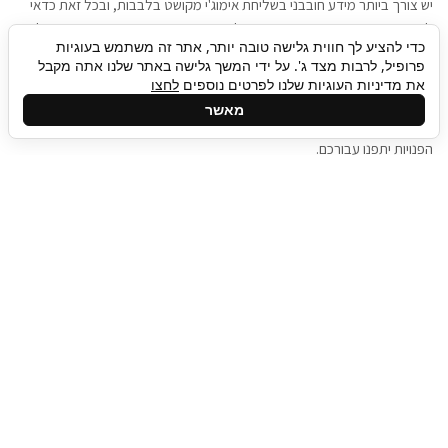
יש צורך ביותר מידע חובבני בשליחת אימוג'י מקושט בלבבות, ובכל זאת כדאי
להגיע בגישה שתמשוך את תשומת הלב וגם כאן תיגבור כח אדם וסיעוד תוכל
כדי להציע לך חווית גלישה טובה יותר, אתר זה משתמש בעוגיות
להועיל. כדאי להתאזר בסבלנות בתהליך חיפוש משרות בעידן המסרים
פרופיל, לרבות מצד ג'. על ידי המשך גלישה באתר שלנו אתה מקבל
המידיים, ולזכור שלמציעי המשרות כבר יש עבודה, והם לא תמיד מתפנים אל
את מדיניות העוגיות שלנו לפרטים נוספים
לחצו
גלילה
קורות החיים שלכם באותו רגע בו התחלתם בתהליך חיפוש המשרות. כדאי
מאשר
לפתח קצת סבלנות, אולי תפתחו בינתיים כמה אפליקציות, עד שהמשרות
לראש
הפנויות יתפנו עבורכם.
העמוד
תיגבור כח אדם
תיגבור חברה ארצית לשירותי כח אדם וסיעוד. חברה
בפריסה ארצית , שירותי מיקור חוץ ואאוטסורסינג
לעסקים