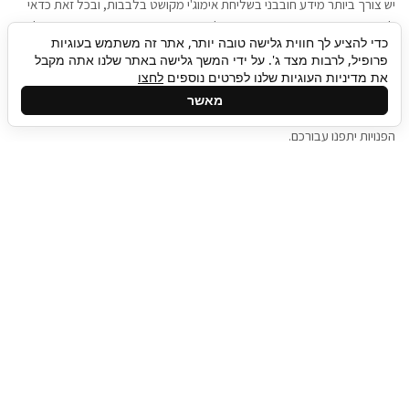
יש צורך ביותר מידע חובבני בשליחת אימוג'י מקושט בלבבות, ובכל זאת כדאי
להגיע בגישה שתמשוך את תשומת הלב וגם כאן תיגבור כח אדם וסיעוד תוכל
כדי להציע לך חווית גלישה טובה יותר, אתר זה משתמש בעוגיות
להועיל. כדאי להתאזר בסבלנות בתהליך חיפוש משרות בעידן המסרים
פרופיל, לרבות מצד ג'. על ידי המשך גלישה באתר שלנו אתה מקבל
המידיים, ולזכור שלמציעי המשרות כבר יש עבודה, והם לא תמיד מתפנים אל
את מדיניות העוגיות שלנו לפרטים נוספים
לחצו
גלילה
קורות החיים שלכם באותו רגע בו התחלתם בתהליך חיפוש המשרות. כדאי
מאשר
לפתח קצת סבלנות, אולי תפתחו בינתיים כמה אפליקציות, עד שהמשרות
לראש
הפנויות יתפנו עבורכם.
העמוד
תיגבור כח אדם
תיגבור חברה ארצית לשירותי כח אדם וסיעוד. חברה
בפריסה ארצית , שירותי מיקור חוץ ואאוטסורסינג
לעסקים