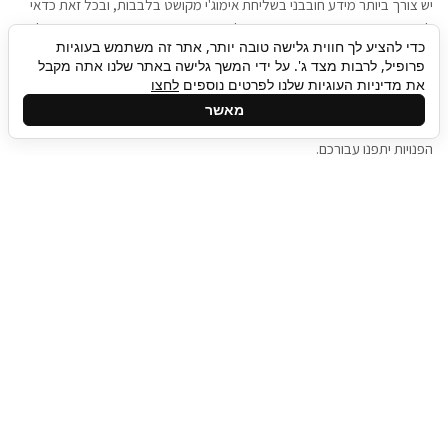
יש צורך ביותר מידע חובבני בשליחת אימוג'י מקושט בלבבות, ובכל זאת כדאי
להגיע בגישה שתמשוך את תשומת הלב וגם כאן תיגבור כח אדם וסיעוד תוכל
כדי להציע לך חווית גלישה טובה יותר, אתר זה משתמש בעוגיות
להועיל. כדאי להתאזר בסבלנות בתהליך חיפוש משרות בעידן המסרים
פרופיל, לרבות מצד ג'. על ידי המשך גלישה באתר שלנו אתה מקבל
המידיים, ולזכור שלמציעי המשרות כבר יש עבודה, והם לא תמיד מתפנים אל
את מדיניות העוגיות שלנו לפרטים נוספים
לחצו
גלילה
קורות החיים שלכם באותו רגע בו התחלתם בתהליך חיפוש המשרות. כדאי
מאשר
לפתח קצת סבלנות, אולי תפתחו בינתיים כמה אפליקציות, עד שהמשרות
לראש
הפנויות יתפנו עבורכם.
העמוד
תיגבור כח אדם
תיגבור חברה ארצית לשירותי כח אדם וסיעוד. חברה
בפריסה ארצית , שירותי מיקור חוץ ואאוטסורסינג
לעסקים