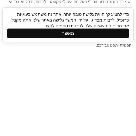
יש צורך ביותר מידע חובבני בשליחת אימוג'י מקושט בלבבות, ובכל זאת כדאי
להגיע בגישה שתמשוך את תשומת הלב וגם כאן תיגבור כח אדם וסיעוד תוכל
כדי להציע לך חווית גלישה טובה יותר, אתר זה משתמש בעוגיות
להועיל. כדאי להתאזר בסבלנות בתהליך חיפוש משרות בעידן המסרים
פרופיל, לרבות מצד ג'. על ידי המשך גלישה באתר שלנו אתה מקבל
המידיים, ולזכור שלמציעי המשרות כבר יש עבודה, והם לא תמיד מתפנים אל
את מדיניות העוגיות שלנו לפרטים נוספים
לחצו
גלילה
קורות החיים שלכם באותו רגע בו התחלתם בתהליך חיפוש המשרות. כדאי
מאשר
לפתח קצת סבלנות, אולי תפתחו בינתיים כמה אפליקציות, עד שהמשרות
לראש
הפנויות יתפנו עבורכם.
העמוד
תיגבור כח אדם
תיגבור חברה ארצית לשירותי כח אדם וסיעוד. חברה
בפריסה ארצית , שירותי מיקור חוץ ואאוטסורסינג
לעסקים