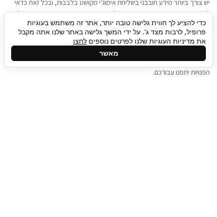
יש צורך ביותר מידע חובבני בשליחת אימוג'י מקושט בלבבות, ובכל זאת כדאי
להגיע בגישה שתמשוך את תשומת הלב וגם כאן תיגבור כח אדם וסיעוד תוכל
כדי להציע לך חווית גלישה טובה יותר, אתר זה משתמש בעוגיות
להועיל. כדאי להתאזר בסבלנות בתהליך חיפוש משרות בעידן המסרים
פרופיל, לרבות מצד ג'. על ידי המשך גלישה באתר שלנו אתה מקבל
המידיים, ולזכור שלמציעי המשרות כבר יש עבודה, והם לא תמיד מתפנים אל
את מדיניות העוגיות שלנו לפרטים נוספים
לחצו
גלילה
קורות החיים שלכם באותו רגע בו התחלתם בתהליך חיפוש המשרות. כדאי
מאשר
לפתח קצת סבלנות, אולי תפתחו בינתיים כמה אפליקציות, עד שהמשרות
לראש
הפנויות יתפנו עבורכם.
העמוד
תיגבור כח אדם
תיגבור חברה ארצית לשירותי כח אדם וסיעוד. חברה
בפריסה ארצית , שירותי מיקור חוץ ואאוטסורסינג
לעסקים