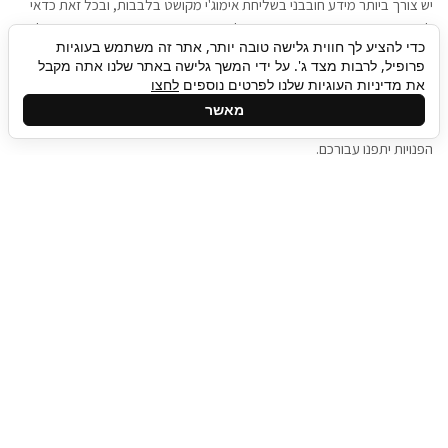
יש צורך ביותר מידע חובבני בשליחת אימוג'י מקושט בלבבות, ובכל זאת כדאי
להגיע בגישה שתמשוך את תשומת הלב וגם כאן תיגבור כח אדם וסיעוד תוכל
כדי להציע לך חווית גלישה טובה יותר, אתר זה משתמש בעוגיות
להועיל. כדאי להתאזר בסבלנות בתהליך חיפוש משרות בעידן המסרים
פרופיל, לרבות מצד ג'. על ידי המשך גלישה באתר שלנו אתה מקבל
המידיים, ולזכור שלמציעי המשרות כבר יש עבודה, והם לא תמיד מתפנים אל
את מדיניות העוגיות שלנו לפרטים נוספים
לחצו
גלילה
קורות החיים שלכם באותו רגע בו התחלתם בתהליך חיפוש המשרות. כדאי
מאשר
לפתח קצת סבלנות, אולי תפתחו בינתיים כמה אפליקציות, עד שהמשרות
לראש
הפנויות יתפנו עבורכם.
העמוד
תיגבור כח אדם
תיגבור חברה ארצית לשירותי כח אדם וסיעוד. חברה
בפריסה ארצית , שירותי מיקור חוץ ואאוטסורסינג
לעסקים