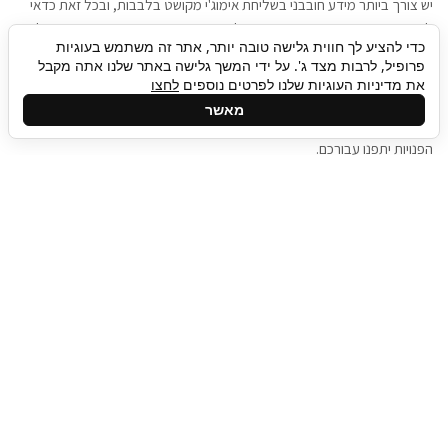
יש צורך ביותר מידע חובבני בשליחת אימוג'י מקושט בלבבות, ובכל זאת כדאי
להגיע בגישה שתמשוך את תשומת הלב וגם כאן תיגבור כח אדם וסיעוד תוכל
כדי להציע לך חווית גלישה טובה יותר, אתר זה משתמש בעוגיות
להועיל. כדאי להתאזר בסבלנות בתהליך חיפוש משרות בעידן המסרים
פרופיל, לרבות מצד ג'. על ידי המשך גלישה באתר שלנו אתה מקבל
המידיים, ולזכור שלמציעי המשרות כבר יש עבודה, והם לא תמיד מתפנים אל
את מדיניות העוגיות שלנו לפרטים נוספים
לחצו
גלילה
קורות החיים שלכם באותו רגע בו התחלתם בתהליך חיפוש המשרות. כדאי
מאשר
לפתח קצת סבלנות, אולי תפתחו בינתיים כמה אפליקציות, עד שהמשרות
לראש
הפנויות יתפנו עבורכם.
העמוד
תיגבור כח אדם
תיגבור חברה ארצית לשירותי כח אדם וסיעוד. חברה
בפריסה ארצית , שירותי מיקור חוץ ואאוטסורסינג
לעסקים