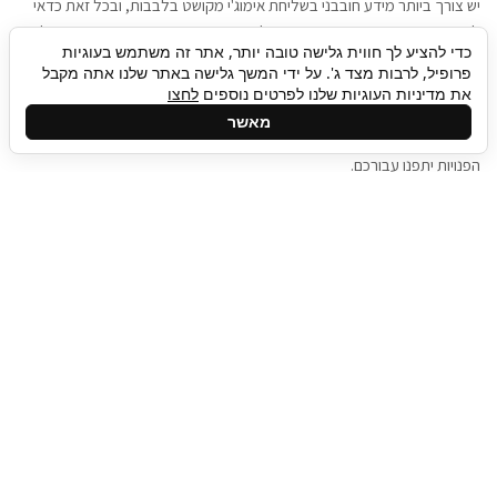
יש צורך ביותר מידע חובבני בשליחת אימוג'י מקושט בלבבות, ובכל זאת כדאי
להגיע בגישה שתמשוך את תשומת הלב וגם כאן תיגבור כח אדם וסיעוד תוכל
כדי להציע לך חווית גלישה טובה יותר, אתר זה משתמש בעוגיות
להועיל. כדאי להתאזר בסבלנות בתהליך חיפוש משרות בעידן המסרים
פרופיל, לרבות מצד ג'. על ידי המשך גלישה באתר שלנו אתה מקבל
המידיים, ולזכור שלמציעי המשרות כבר יש עבודה, והם לא תמיד מתפנים אל
את מדיניות העוגיות שלנו לפרטים נוספים
לחצו
גלילה
קורות החיים שלכם באותו רגע בו התחלתם בתהליך חיפוש המשרות. כדאי
מאשר
לפתח קצת סבלנות, אולי תפתחו בינתיים כמה אפליקציות, עד שהמשרות
לראש
הפנויות יתפנו עבורכם.
העמוד
תיגבור כח אדם
תיגבור חברה ארצית לשירותי כח אדם וסיעוד. חברה
בפריסה ארצית , שירותי מיקור חוץ ואאוטסורסינג
לעסקים