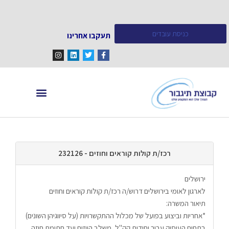
כניסת עובדים
תעקבו אחרינו
מחפש עובדים
מידע ומאמרים
רכז/ת קולות קוראים וחוזים - 232126
ירושלים
לארגון לאומי בירושלים דרוש/ה רכז/ת קולות קוראים וחוזים
תיאור המשרה:
*אחריות וביצוע בפועל של מכלול ההתקשרויות (על סיווגיהן השונים) 
בתחום העיסוק עבור יחידות קק"ל, משלב הייזום ועד חתימת חוזה 