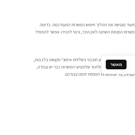
 וסיעוד מנגישה את תהליך חיפוש המשרות המעודכנות. בדומה
משרות הפנויות השתנה לאין היכר, ורצוי להכירו. אפשר להתחיל
, יש צורך ביותר מידע חובבני בשליחת אימוג'י מקושט בלבבות,
מאשר
ן המסרים המידיים, ולזכור שלמציעי המשרות כבר יש עבודה,
ציות, עד שהמשרות הפנויות יתפנו עבורכם.
קשר
תקשרו אלינו: 077-2370000
תבו לנו: sales@tigbur.co.il
נהלת תגבור