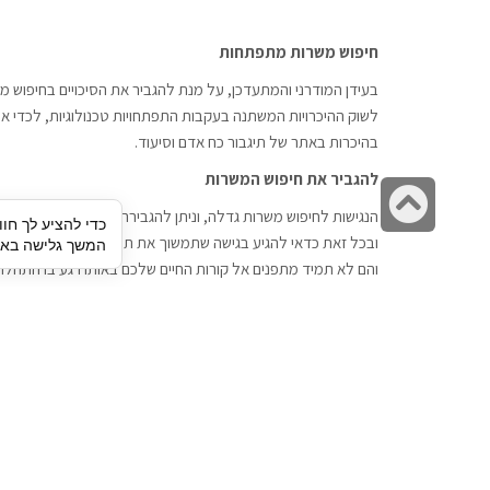
חיפוש משרות מתפתחות
בעידן המודרני והמתעדכן, על מנת להגביר את הסיכויים בחיפוש מש
לשוק ההיכרויות המשתנה בעקבות התפתחויות טכנולוגיות, לכדי אתר
בהיכרות באתר של תיגבור כח אדם וסיעוד.
להגביר את חיפוש המשרות
גלילה
הנגישות לחיפוש משרות גדלה, וניתן להגבירה דרך חברות השמה כתי
כדי להציע לך חוו
לראש
ובכל זאת כדאי להגיע בגישה שתמשוך את תשומת הלב וגם כאן תיג
המשך גלישה באתר
העמוד
והם לא תמיד מתפנים אל קורות החיים שלכם באותו רגע בו התחלת
תיגבור כח אדם
חיפוש עבודה
תיגבור חברה ארצית לשירותי כח אדם
לוח דרושים
וסיעוד. חברה בפריסה ארצית , שירותי
הכנה לראיון עבודה
מיקור חוץ ואאוטסורסינג לעסקים
סניפים