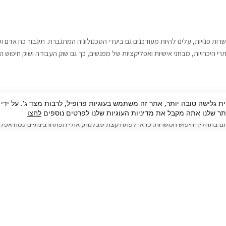
רות פנויות, עלינו להיות מעודכנים גם ביעדי הטכנולוגיה המתגברת. תיגבור כח אדם
י היכרויות, מבחני אישיות ואפליקציות של מפגשים, כך גם שוק העבודה ושוק חיפוש ה
גבור כח אדם וסיעוד. על מנת להגיע אל הדייט המקצועי הגדול, הלא הוא ראיון עבודה
ית גלישה טובה יותר, אתר זה משתמש בעוגיות פרופיל, לרבות מצד ג'. על ידי
בור כח אדם וסיעוד תוכל להועיל. כדאי להתאזר בסבלנות בתהליך חיפוש משרות בעיד
 שלנו אתה מקבל את מדיניות העוגיות שלנו לפרטים נוספים
לחצו
ם בתהליך חיפוש המשרות. כדאי לפתח קצת סבלנות, אולי תפתחו בינתיים כמה אפליק
גיוס עובדים
צור 
מיקור חוץ
ה
גיוס באמצעות אאוטסורסינג
כ
חיפוש וגיוס עובדים
ה