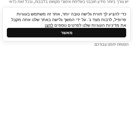
יש צורך ביותר מידע חובבני בשליחת אימוג'י מקושט בלבבות, ובכל זאת כדאי
להגיע בגישה שתמשוך את תשומת הלב וגם כאן תיגבור כח אדם וסיעוד תוכל
כדי להציע לך חווית גלישה טובה יותר, אתר זה משתמש בעוגיות
להועיל. כדאי להתאזר בסבלנות בתהליך חיפוש משרות בעידן המסרים
פרופיל, לרבות מצד ג'. על ידי המשך גלישה באתר שלנו אתה מקבל
המידיים, ולזכור שלמציעי המשרות כבר יש עבודה, והם לא תמיד מתפנים אל
את מדיניות העוגיות שלנו לפרטים נוספים
לחצו
גלילה
קורות החיים שלכם באותו רגע בו התחלתם בתהליך חיפוש המשרות. כדאי
מאשר
לפתח קצת סבלנות, אולי תפתחו בינתיים כמה אפליקציות, עד שהמשרות
לראש
הפנויות יתפנו עבורכם.
העמוד
תיגבור כח אדם
תיגבור חברה ארצית לשירותי כח אדם וסיעוד. חברה
בפריסה ארצית , שירותי מיקור חוץ ואאוטסורסינג
לעסקים