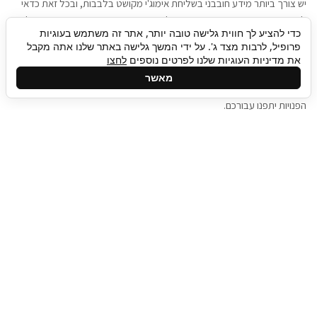
יש צורך ביותר מידע חובבני בשליחת אימוג'י מקושט בלבבות, ובכל זאת כדאי
להגיע בגישה שתמשוך את תשומת הלב וגם כאן תיגבור כח אדם וסיעוד תוכל
כדי להציע לך חווית גלישה טובה יותר, אתר זה משתמש בעוגיות
להועיל. כדאי להתאזר בסבלנות בתהליך חיפוש משרות בעידן המסרים
פרופיל, לרבות מצד ג'. על ידי המשך גלישה באתר שלנו אתה מקבל
המידיים, ולזכור שלמציעי המשרות כבר יש עבודה, והם לא תמיד מתפנים אל
את מדיניות העוגיות שלנו לפרטים נוספים
לחצו
גלילה
קורות החיים שלכם באותו רגע בו התחלתם בתהליך חיפוש המשרות. כדאי
מאשר
לפתח קצת סבלנות, אולי תפתחו בינתיים כמה אפליקציות, עד שהמשרות
לראש
הפנויות יתפנו עבורכם.
העמוד
תיגבור כח אדם
תיגבור חברה ארצית לשירותי כח אדם וסיעוד. חברה
בפריסה ארצית , שירותי מיקור חוץ ואאוטסורסינג
לעסקים