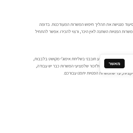
 וסיעוד מנגישה את תהליך חיפוש המשרות המעודכנות. בדומה
משרות הפנויות השתנה לאין היכר, ורצוי להכירו. אפשר להתחיל
, יש צורך ביותר מידע חובבני בשליחת אימוג'י מקושט בלבבות,
מאשר
ן המסרים המידיים, ולזכור שלמציעי המשרות כבר יש עבודה,
ציות, עד שהמשרות הפנויות יתפנו עבורכם.
קשר
תקשרו אלינו: 077-2370000
תבו לנו: sales@tigbur.co.il
נהלת תגבור