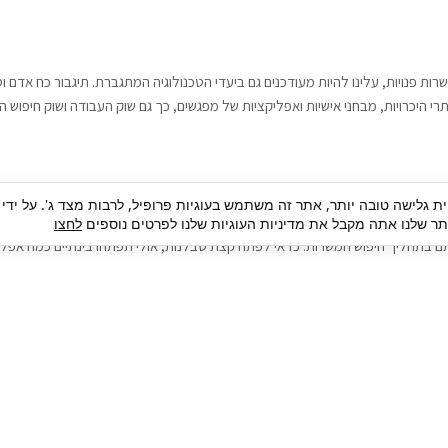
רות פנויות, עלינו להיות מעודכנים גם ביעדי הטכנולוגיה המתגברת. תיגבור כח אדם
י היכרויות, מבחני אישיות ואפליקציות של מפגשים, כך גם שוק העבודה ושוק חיפוש ה
גבור כח אדם וסיעוד. על מנת להגיע אל הדייט המקצועי הגדול, הלא הוא ראיון עבודה
ית גלישה טובה יותר, אתר זה משתמש בעוגיות פרופיל, לרבות מצד ג'. על ידי
בור כח אדם וסיעוד תוכל להועיל. כדאי להתאזר בסבלנות בתהליך חיפוש משרות בעיד
 שלנו אתה מקבל את מדיניות העוגיות שלנו לפרטים נוספים
לחצו
ם בתהליך חיפוש המשרות. כדאי לפתח קצת סבלנות, אולי תפתחו בינתיים כמה אפליק
גיוס עובדים
צור 
מיקור חוץ
ה
גיוס באמצעות אאוטסורסינג
כ
חיפוש וגיוס עובדים
ה