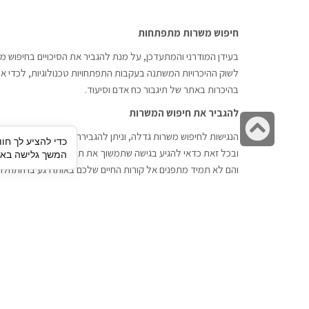
חיפוש משרות מתפתחות
בעידן המודרני והמתעדכן, על מנת להגביר את הסיכויים בחיפוש מש
לשוק ההיכרויות המשתנה בעקבות התפתחויות טכנולוגיות, לכדי אתר
בהיכרות באתר של תיגבור כח אדם וסיעוד.
להגביר את חיפוש המשרות
גלילה
הנגישות לחיפוש משרות גדלה, וניתן להגבירה דרך חברות השמה כתי
כדי להציע לך חוו
לראש
ובכל זאת כדאי להגיע בגישה שתמשוך את תשומת הלב וגם כאן תיג
המשך גלישה באתר
העמוד
והם לא תמיד מתפנים אל קורות החיים שלכם באותו רגע בו התחלת
תיגבור כח אדם
חיפוש עבודה
תיגבור חברה ארצית לשירותי כח אדם
לוח דרושים
וסיעוד. חברה בפריסה ארצית , שירותי
הכנה לראיון עבודה
מיקור חוץ ואאוטסורסינג לעסקים
סניפים