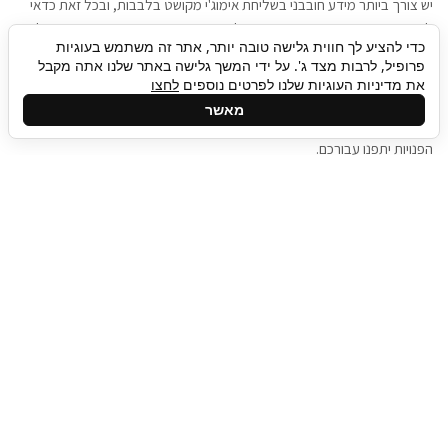
יש צורך ביותר מידע חובבני בשליחת אימוג'י מקושט בלבבות, ובכל זאת כדאי
להגיע בגישה שתמשוך את תשומת הלב וגם כאן תיגבור כח אדם וסיעוד תוכל
כדי להציע לך חווית גלישה טובה יותר, אתר זה משתמש בעוגיות
להועיל. כדאי להתאזר בסבלנות בתהליך חיפוש משרות בעידן המסרים
פרופיל, לרבות מצד ג'. על ידי המשך גלישה באתר שלנו אתה מקבל
המידיים, ולזכור שלמציעי המשרות כבר יש עבודה, והם לא תמיד מתפנים אל
את מדיניות העוגיות שלנו לפרטים נוספים
לחצו
גלילה
קורות החיים שלכם באותו רגע בו התחלתם בתהליך חיפוש המשרות. כדאי
מאשר
לפתח קצת סבלנות, אולי תפתחו בינתיים כמה אפליקציות, עד שהמשרות
לראש
הפנויות יתפנו עבורכם.
העמוד
תיגבור כח אדם
תיגבור חברה ארצית לשירותי כח אדם וסיעוד. חברה
בפריסה ארצית , שירותי מיקור חוץ ואאוטסורסינג
לעסקים