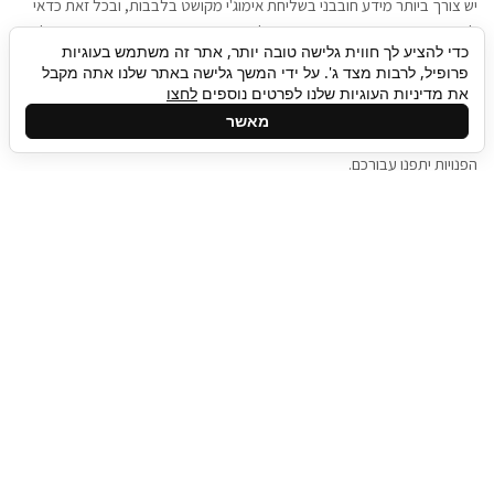
יש צורך ביותר מידע חובבני בשליחת אימוג'י מקושט בלבבות, ובכל זאת כדאי
להגיע בגישה שתמשוך את תשומת הלב וגם כאן תיגבור כח אדם וסיעוד תוכל
כדי להציע לך חווית גלישה טובה יותר, אתר זה משתמש בעוגיות
להועיל. כדאי להתאזר בסבלנות בתהליך חיפוש משרות בעידן המסרים
פרופיל, לרבות מצד ג'. על ידי המשך גלישה באתר שלנו אתה מקבל
המידיים, ולזכור שלמציעי המשרות כבר יש עבודה, והם לא תמיד מתפנים אל
את מדיניות העוגיות שלנו לפרטים נוספים
לחצו
גלילה
קורות החיים שלכם באותו רגע בו התחלתם בתהליך חיפוש המשרות. כדאי
מאשר
לפתח קצת סבלנות, אולי תפתחו בינתיים כמה אפליקציות, עד שהמשרות
לראש
הפנויות יתפנו עבורכם.
העמוד
תיגבור כח אדם
תיגבור חברה ארצית לשירותי כח אדם וסיעוד. חברה
בפריסה ארצית , שירותי מיקור חוץ ואאוטסורסינג
לעסקים