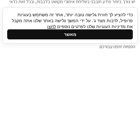
יש צורך ביותר מידע חובבני בשליחת אימוג'י מקושט בלבבות, ובכל זאת כדאי
להגיע בגישה שתמשוך את תשומת הלב וגם כאן תיגבור כח אדם וסיעוד תוכל
כדי להציע לך חווית גלישה טובה יותר, אתר זה משתמש בעוגיות
להועיל. כדאי להתאזר בסבלנות בתהליך חיפוש משרות בעידן המסרים
פרופיל, לרבות מצד ג'. על ידי המשך גלישה באתר שלנו אתה מקבל
המידיים, ולזכור שלמציעי המשרות כבר יש עבודה, והם לא תמיד מתפנים אל
את מדיניות העוגיות שלנו לפרטים נוספים
לחצו
גלילה
קורות החיים שלכם באותו רגע בו התחלתם בתהליך חיפוש המשרות. כדאי
מאשר
לפתח קצת סבלנות, אולי תפתחו בינתיים כמה אפליקציות, עד שהמשרות
לראש
הפנויות יתפנו עבורכם.
העמוד
תיגבור כח אדם
תיגבור חברה ארצית לשירותי כח אדם וסיעוד. חברה
בפריסה ארצית , שירותי מיקור חוץ ואאוטסורסינג
לעסקים