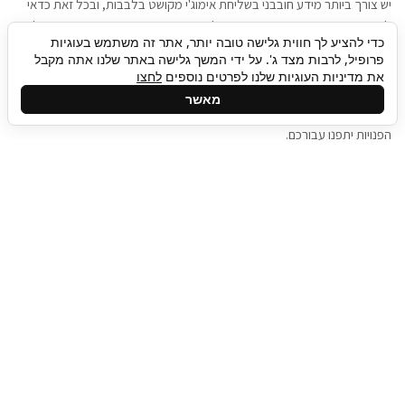
יש צורך ביותר מידע חובבני בשליחת אימוג'י מקושט בלבבות, ובכל זאת כדאי
להגיע בגישה שתמשוך את תשומת הלב וגם כאן תיגבור כח אדם וסיעוד תוכל
כדי להציע לך חווית גלישה טובה יותר, אתר זה משתמש בעוגיות
להועיל. כדאי להתאזר בסבלנות בתהליך חיפוש משרות בעידן המסרים
פרופיל, לרבות מצד ג'. על ידי המשך גלישה באתר שלנו אתה מקבל
המידיים, ולזכור שלמציעי המשרות כבר יש עבודה, והם לא תמיד מתפנים אל
את מדיניות העוגיות שלנו לפרטים נוספים
לחצו
גלילה
קורות החיים שלכם באותו רגע בו התחלתם בתהליך חיפוש המשרות. כדאי
מאשר
לפתח קצת סבלנות, אולי תפתחו בינתיים כמה אפליקציות, עד שהמשרות
לראש
הפנויות יתפנו עבורכם.
העמוד
תיגבור כח אדם
תיגבור חברה ארצית לשירותי כח אדם וסיעוד. חברה
בפריסה ארצית , שירותי מיקור חוץ ואאוטסורסינג
לעסקים