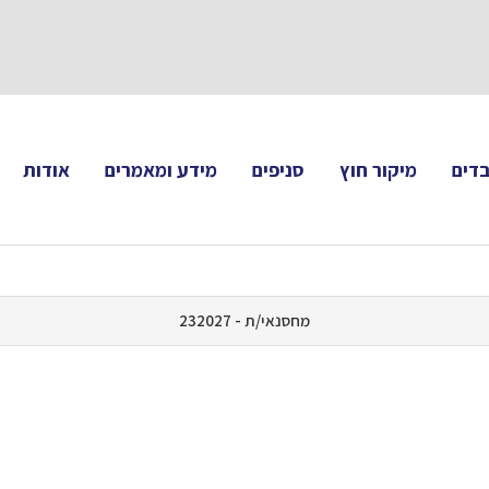
תעקבו 
דים
מיקור חוץ
סניפים
מידע ומאמרים
אודות
מחסנאי/ת - 232027