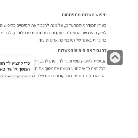
חיפוש משרות מתפתחות
בעידן המודרני והמתעדכן, על מנת להגביר את הסיכויים בחיפוש מש
לשוק ההיכרויות המשתנה בעקבות התפתחויות טכנולוגיות, לכדי אתר
בהיכרות באתר של תיגבור כח אדם וסיעוד.
להגביר את חיפוש המשרות
גלילה
הנגישות לחיפוש משרות גדלה, וניתן להגבירה דרך חברות השמה כתי
כדי להציע לך חוו
לראש
ובכל זאת כדאי להגיע בגישה שתמשוך את תשומת הלב וגם כאן תיג
המשך גלישה באתר
העמוד
והם לא תמיד מתפנים אל קורות החיים שלכם באותו רגע בו התחלת
תיגבור כח אדם
חיפוש עבודה
תיגבור חברה ארצית לשירותי כח אדם
לוח דרושים
וסיעוד. חברה בפריסה ארצית , שירותי
הכנה לראיון עבודה
מיקור חוץ ואאוטסורסינג לעסקים
סניפים