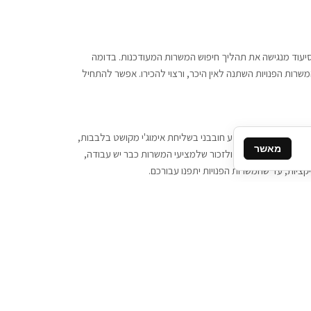
 וסיעוד מנגישה את תהליך חיפוש המשרות המעודכנות. בדומה
משרות הפנויות השתנה לאין היכר, ורצוי להכירו. אפשר להתחיל
, יש צורך ביותר מידע חובבני בשליחת אימוג'י מקושט בלבבות,
מאשר
ן המסרים המידיים, ולזכור שלמציעי המשרות כבר יש עבודה,
ציות, עד שהמשרות הפנויות יתפנו עבורכם.
קשר
תקשרו אלינו: 077-2370000
תבו לנו: sales@tigbur.co.il
נהלת תגבור