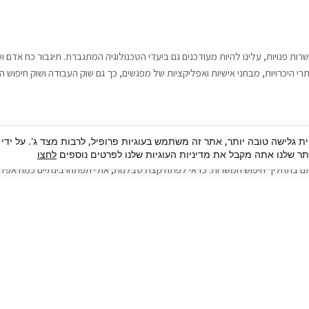
רות פנויות, עלינו להיות מעודכנים גם ביעדי הטכנולוגיה המתגברת. תיגבור כח אדם
י היכרויות, מבחני אישיות ואפליקציות של מפגשים, כך גם שוק העבודה ושוק חיפוש ה
גבור כח אדם וסיעוד. על מנת להגיע אל הדייט המקצועי הגדול, הלא הוא ראיון עבודה
ית גלישה טובה יותר, אתר זה משתמש בעוגיות פרופיל, לרבות מצד ג'. על ידי
בור כח אדם וסיעוד תוכל להועיל. כדאי להתאזר בסבלנות בתהליך חיפוש משרות בעיד
 שלנו אתה מקבל את מדיניות העוגיות שלנו לפרטים נוספים
לחצו
ם בתהליך חיפוש המשרות. כדאי לפתח קצת סבלנות, אולי תפתחו בינתיים כמה אפליק
גיוס עובדים
צור 
מיקור חוץ
ה
גיוס באמצעות אאוטסורסינג
כ
חיפוש וגיוס עובדים
ה