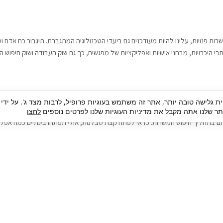
רות פנויות, עלינו להיות מעודכנים גם ביעדי הטכנולוגיה המתגברת. תיגבור כח אדם
י היכרויות, מבחני אישיות ואפליקציות של מפגשים, כך גם שוק העבודה ושוק חיפוש ה
גבור כח אדם וסיעוד. על מנת להגיע אל הדייט המקצועי הגדול, הלא הוא ראיון עבודה
ית גלישה טובה יותר, אתר זה משתמש בעוגיות פרופיל, לרבות מצד ג'. על ידי
בור כח אדם וסיעוד תוכל להועיל. כדאי להתאזר בסבלנות בתהליך חיפוש משרות בעיד
 שלנו אתה מקבל את מדיניות העוגיות שלנו לפרטים נוספים
לחצו
ם בתהליך חיפוש המשרות. כדאי לפתח קצת סבלנות, אולי תפתחו בינתיים כמה אפליק
גיוס עובדים
צור 
מיקור חוץ
ה
גיוס באמצעות אאוטסורסינג
כ
חיפוש וגיוס עובדים
ה