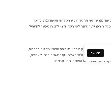
 וסיעוד מנגישה את תהליך חיפוש המשרות המעודכנות. בדומה
משרות הפנויות השתנה לאין היכר, ורצוי להכירו. אפשר להתחיל
, יש צורך ביותר מידע חובבני בשליחת אימוג'י מקושט בלבבות,
מאשר
ן המסרים המידיים, ולזכור שלמציעי המשרות כבר יש עבודה,
ציות, עד שהמשרות הפנויות יתפנו עבורכם.
קשר
תקשרו אלינו: 077-2370000
תבו לנו: sales@tigbur.co.il
נהלת תגבור