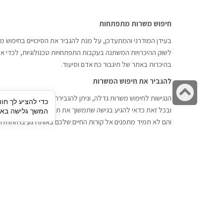
חיפוש משרות מתפתחות
בעידן המודרני והמתעדכן, על מנת להגביר את הסיכויים בחיפוש מש
לשוק ההיכרויות המשתנה בעקבות התפתחויות טכנולוגיות, לכדי אתר
בהיכרות באתר של תיגבור כח אדם וסיעוד.
להגביר את חיפוש המשרות
גלילה
הנגישות לחיפוש משרות גדלה, וניתן להגבירה דרך חברות השמה כתי
כדי להציע לך חוו
לראש
ובכל זאת כדאי להגיע בגישה שתמשוך את תשומת הלב וגם כאן תיג
המשך גלישה באתר
העמוד
והם לא תמיד מתפנים אל קורות החיים שלכם באותו רגע בו התחלת
תיגבור כח אדם
חיפוש עבודה
תיגבור חברה ארצית לשירותי כח אדם
לוח דרושים
וסיעוד. חברה בפריסה ארצית , שירותי
הכנה לראיון עבודה
מיקור חוץ ואאוטסורסינג לעסקים
סניפים