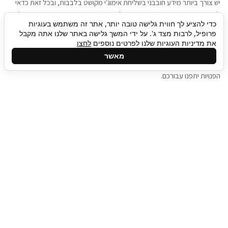
יש צורך ביותר מידע חובבני בשליחת אימוג'י מקושט בלבבות, ובכל זאת כדאי
להגיע בגישה שתמשוך את תשומת הלב וגם כאן תיגבור כח אדם וסיעוד תוכל
כדי להציע לך חווית גלישה טובה יותר, אתר זה משתמש בעוגיות
להועיל. כדאי להתאזר בסבלנות בתהליך חיפוש משרות בעידן המסרים
פרופיל, לרבות מצד ג'. על ידי המשך גלישה באתר שלנו אתה מקבל
המידיים, ולזכור שלמציעי המשרות כבר יש עבודה, והם לא תמיד מתפנים אל
את מדיניות העוגיות שלנו לפרטים נוספים
לחצו
גלילה
קורות החיים שלכם באותו רגע בו התחלתם בתהליך חיפוש המשרות. כדאי
מאשר
לפתח קצת סבלנות, אולי תפתחו בינתיים כמה אפליקציות, עד שהמשרות
לראש
הפנויות יתפנו עבורכם.
העמוד
תיגבור כח אדם
תיגבור חברה ארצית לשירותי כח אדם וסיעוד. חברה
בפריסה ארצית , שירותי מיקור חוץ ואאוטסורסינג
לעסקים