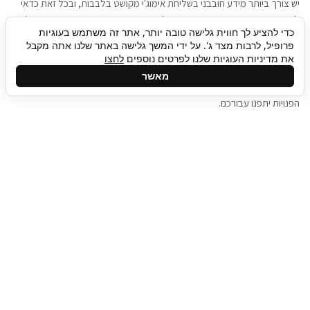
יש צורך ביותר מידע חובבני בשליחת אימוג'י מקושט בלבבות, ובכל זאת כדאי
להגיע בגישה שתמשוך את תשומת הלב וגם כאן תיגבור כח אדם וסיעוד תוכל
כדי להציע לך חווית גלישה טובה יותר, אתר זה משתמש בעוגיות
להועיל. כדאי להתאזר בסבלנות בתהליך חיפוש משרות בעידן המסרים
פרופיל, לרבות מצד ג'. על ידי המשך גלישה באתר שלנו אתה מקבל
המידיים, ולזכור שלמציעי המשרות כבר יש עבודה, והם לא תמיד מתפנים אל
את מדיניות העוגיות שלנו לפרטים נוספים
לחצו
גלילה
קורות החיים שלכם באותו רגע בו התחלתם בתהליך חיפוש המשרות. כדאי
מאשר
לפתח קצת סבלנות, אולי תפתחו בינתיים כמה אפליקציות, עד שהמשרות
לראש
הפנויות יתפנו עבורכם.
העמוד
תיגבור כח אדם
תיגבור חברה ארצית לשירותי כח אדם וסיעוד. חברה
בפריסה ארצית , שירותי מיקור חוץ ואאוטסורסינג
לעסקים