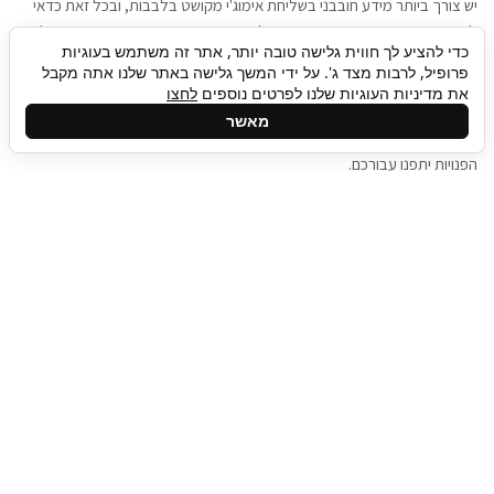
יש צורך ביותר מידע חובבני בשליחת אימוג'י מקושט בלבבות, ובכל זאת כדאי
להגיע בגישה שתמשוך את תשומת הלב וגם כאן תיגבור כח אדם וסיעוד תוכל
כדי להציע לך חווית גלישה טובה יותר, אתר זה משתמש בעוגיות
להועיל. כדאי להתאזר בסבלנות בתהליך חיפוש משרות בעידן המסרים
פרופיל, לרבות מצד ג'. על ידי המשך גלישה באתר שלנו אתה מקבל
המידיים, ולזכור שלמציעי המשרות כבר יש עבודה, והם לא תמיד מתפנים אל
את מדיניות העוגיות שלנו לפרטים נוספים
לחצו
גלילה
קורות החיים שלכם באותו רגע בו התחלתם בתהליך חיפוש המשרות. כדאי
מאשר
לפתח קצת סבלנות, אולי תפתחו בינתיים כמה אפליקציות, עד שהמשרות
לראש
הפנויות יתפנו עבורכם.
העמוד
תיגבור כח אדם
תיגבור חברה ארצית לשירותי כח אדם וסיעוד. חברה
בפריסה ארצית , שירותי מיקור חוץ ואאוטסורסינג
לעסקים