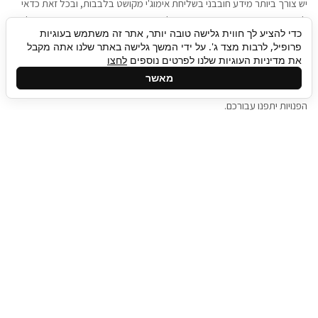
יש צורך ביותר מידע חובבני בשליחת אימוג'י מקושט בלבבות, ובכל זאת כדאי
להגיע בגישה שתמשוך את תשומת הלב וגם כאן תיגבור כח אדם וסיעוד תוכל
כדי להציע לך חווית גלישה טובה יותר, אתר זה משתמש בעוגיות
להועיל. כדאי להתאזר בסבלנות בתהליך חיפוש משרות בעידן המסרים
פרופיל, לרבות מצד ג'. על ידי המשך גלישה באתר שלנו אתה מקבל
המידיים, ולזכור שלמציעי המשרות כבר יש עבודה, והם לא תמיד מתפנים אל
את מדיניות העוגיות שלנו לפרטים נוספים
לחצו
גלילה
קורות החיים שלכם באותו רגע בו התחלתם בתהליך חיפוש המשרות. כדאי
מאשר
לפתח קצת סבלנות, אולי תפתחו בינתיים כמה אפליקציות, עד שהמשרות
לראש
הפנויות יתפנו עבורכם.
העמוד
תיגבור כח אדם
תיגבור חברה ארצית לשירותי כח אדם וסיעוד. חברה
בפריסה ארצית , שירותי מיקור חוץ ואאוטסורסינג
לעסקים