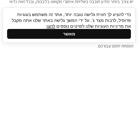
יש צורך ביותר מידע חובבני בשליחת אימוג'י מקושט בלבבות, ובכל זאת כדאי
להגיע בגישה שתמשוך את תשומת הלב וגם כאן תיגבור כח אדם וסיעוד תוכל
כדי להציע לך חווית גלישה טובה יותר, אתר זה משתמש בעוגיות
להועיל. כדאי להתאזר בסבלנות בתהליך חיפוש משרות בעידן המסרים
פרופיל, לרבות מצד ג'. על ידי המשך גלישה באתר שלנו אתה מקבל
המידיים, ולזכור שלמציעי המשרות כבר יש עבודה, והם לא תמיד מתפנים אל
את מדיניות העוגיות שלנו לפרטים נוספים
לחצו
גלילה
קורות החיים שלכם באותו רגע בו התחלתם בתהליך חיפוש המשרות. כדאי
מאשר
לפתח קצת סבלנות, אולי תפתחו בינתיים כמה אפליקציות, עד שהמשרות
לראש
הפנויות יתפנו עבורכם.
העמוד
תיגבור כח אדם
תיגבור חברה ארצית לשירותי כח אדם וסיעוד. חברה
בפריסה ארצית , שירותי מיקור חוץ ואאוטסורסינג
לעסקים