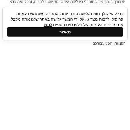
יש צורך ביותר מידע חובבני בשליחת אימוג'י מקושט בלבבות, ובכל זאת כדאי
להגיע בגישה שתמשוך את תשומת הלב וגם כאן תיגבור כח אדם וסיעוד תוכל
כדי להציע לך חווית גלישה טובה יותר, אתר זה משתמש בעוגיות
להועיל. כדאי להתאזר בסבלנות בתהליך חיפוש משרות בעידן המסרים
פרופיל, לרבות מצד ג'. על ידי המשך גלישה באתר שלנו אתה מקבל
המידיים, ולזכור שלמציעי המשרות כבר יש עבודה, והם לא תמיד מתפנים אל
את מדיניות העוגיות שלנו לפרטים נוספים
לחצו
גלילה
קורות החיים שלכם באותו רגע בו התחלתם בתהליך חיפוש המשרות. כדאי
מאשר
לפתח קצת סבלנות, אולי תפתחו בינתיים כמה אפליקציות, עד שהמשרות
לראש
הפנויות יתפנו עבורכם.
העמוד
תיגבור כח אדם
תיגבור חברה ארצית לשירותי כח אדם וסיעוד. חברה
בפריסה ארצית , שירותי מיקור חוץ ואאוטסורסינג
לעסקים