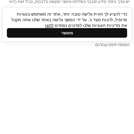
יש צורך ביותר מידע חובבני בשליחת אימוג'י מקושט בלבבות, ובכל זאת כדאי
להגיע בגישה שתמשוך את תשומת הלב וגם כאן תיגבור כח אדם וסיעוד תוכל
כדי להציע לך חווית גלישה טובה יותר, אתר זה משתמש בעוגיות
להועיל. כדאי להתאזר בסבלנות בתהליך חיפוש משרות בעידן המסרים
פרופיל, לרבות מצד ג'. על ידי המשך גלישה באתר שלנו אתה מקבל
המידיים, ולזכור שלמציעי המשרות כבר יש עבודה, והם לא תמיד מתפנים אל
את מדיניות העוגיות שלנו לפרטים נוספים
לחצו
גלילה
קורות החיים שלכם באותו רגע בו התחלתם בתהליך חיפוש המשרות. כדאי
מאשר
לפתח קצת סבלנות, אולי תפתחו בינתיים כמה אפליקציות, עד שהמשרות
לראש
הפנויות יתפנו עבורכם.
העמוד
תיגבור כח אדם
תיגבור חברה ארצית לשירותי כח אדם וסיעוד. חברה
בפריסה ארצית , שירותי מיקור חוץ ואאוטסורסינג
לעסקים