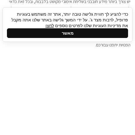
יש צורך ביותר מידע חובבני בשליחת אימוג'י מקושט בלבבות, ובכל זאת כדאי
להגיע בגישה שתמשוך את תשומת הלב וגם כאן תיגבור כח אדם וסיעוד תוכל
כדי להציע לך חווית גלישה טובה יותר, אתר זה משתמש בעוגיות
להועיל. כדאי להתאזר בסבלנות בתהליך חיפוש משרות בעידן המסרים
פרופיל, לרבות מצד ג'. על ידי המשך גלישה באתר שלנו אתה מקבל
המידיים, ולזכור שלמציעי המשרות כבר יש עבודה, והם לא תמיד מתפנים אל
את מדיניות העוגיות שלנו לפרטים נוספים
לחצו
גלילה
קורות החיים שלכם באותו רגע בו התחלתם בתהליך חיפוש המשרות. כדאי
מאשר
לפתח קצת סבלנות, אולי תפתחו בינתיים כמה אפליקציות, עד שהמשרות
לראש
הפנויות יתפנו עבורכם.
העמוד
תיגבור כח אדם
תיגבור חברה ארצית לשירותי כח אדם וסיעוד. חברה
בפריסה ארצית , שירותי מיקור חוץ ואאוטסורסינג
לעסקים