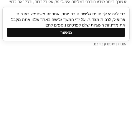
יש צורך ביותר מידע חובבני בשליחת אימוג'י מקושט בלבבות, ובכל זאת כדאי
להגיע בגישה שתמשוך את תשומת הלב וגם כאן תיגבור כח אדם וסיעוד תוכל
כדי להציע לך חווית גלישה טובה יותר, אתר זה משתמש בעוגיות
להועיל. כדאי להתאזר בסבלנות בתהליך חיפוש משרות בעידן המסרים
פרופיל, לרבות מצד ג'. על ידי המשך גלישה באתר שלנו אתה מקבל
המידיים, ולזכור שלמציעי המשרות כבר יש עבודה, והם לא תמיד מתפנים אל
את מדיניות העוגיות שלנו לפרטים נוספים
לחצו
גלילה
קורות החיים שלכם באותו רגע בו התחלתם בתהליך חיפוש המשרות. כדאי
מאשר
לפתח קצת סבלנות, אולי תפתחו בינתיים כמה אפליקציות, עד שהמשרות
לראש
הפנויות יתפנו עבורכם.
העמוד
תיגבור כח אדם
תיגבור חברה ארצית לשירותי כח אדם וסיעוד. חברה
בפריסה ארצית , שירותי מיקור חוץ ואאוטסורסינג
לעסקים