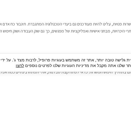
רות פנויות, עלינו להיות מעודכנים גם ביעדי הטכנולוגיה המתגברת. תיגבור כח אדם
י היכרויות, מבחני אישיות ואפליקציות של מפגשים, כך גם שוק העבודה ושוק חיפוש ה
גבור כח אדם וסיעוד. על מנת להגיע אל הדייט המקצועי הגדול, הלא הוא ראיון עבודה
ית גלישה טובה יותר, אתר זה משתמש בעוגיות פרופיל, לרבות מצד ג'. על ידי
בור כח אדם וסיעוד תוכל להועיל. כדאי להתאזר בסבלנות בתהליך חיפוש משרות בעיד
 שלנו אתה מקבל את מדיניות העוגיות שלנו לפרטים נוספים
לחצו
ם בתהליך חיפוש המשרות. כדאי לפתח קצת סבלנות, אולי תפתחו בינתיים כמה אפליק
גיוס עובדים
צור 
מיקור חוץ
ה
גיוס באמצעות אאוטסורסינג
כ
חיפוש וגיוס עובדים
ה