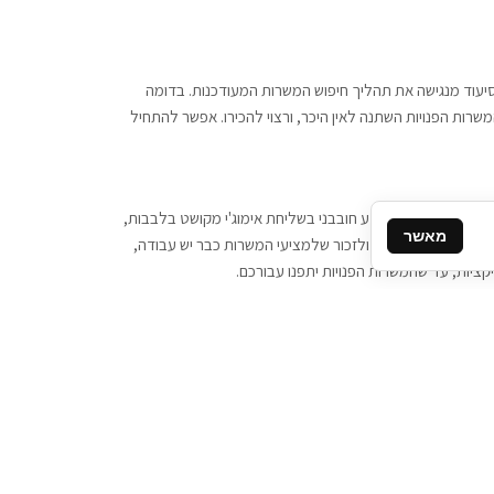
 וסיעוד מנגישה את תהליך חיפוש המשרות המעודכנות. בדומה
משרות הפנויות השתנה לאין היכר, ורצוי להכירו. אפשר להתחיל
, יש צורך ביותר מידע חובבני בשליחת אימוג'י מקושט בלבבות,
מאשר
ן המסרים המידיים, ולזכור שלמציעי המשרות כבר יש עבודה,
ציות, עד שהמשרות הפנויות יתפנו עבורכם.
קשר
תקשרו אלינו: 077-2370000
תבו לנו: sales@tigbur.co.il
נהלת תגבור