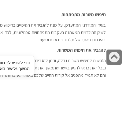
חיפוש משרות מתפתחות
בעידן המודרני והמתעדכן, על מנת להגביר את הסיכויים בחיפוש מש
לשוק ההיכרויות המשתנה בעקבות התפתחויות טכנולוגיות, לכדי אתר
בהיכרות באתר של תיגבור כח אדם וסיעוד.
להגביר את חיפוש המשרות
גלילה
הנגישות לחיפוש משרות גדלה, וניתן להגבירה דרך חברות השמה כתי
כדי להציע לך חוו
לראש
ובכל זאת כדאי להגיע בגישה שתמשוך את תשומת הלב וגם כאן תיג
המשך גלישה באתר
העמוד
והם לא תמיד מתפנים אל קורות החיים שלכם באותו רגע בו התחלת
תיגבור כח אדם
חיפוש עבודה
תיגבור חברה ארצית לשירותי כח אדם
לוח דרושים
וסיעוד. חברה בפריסה ארצית , שירותי
הכנה לראיון עבודה
מיקור חוץ ואאוטסורסינג לעסקים
סניפים