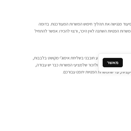
 וסיעוד מנגישה את תהליך חיפוש המשרות המעודכנות. בדומה
משרות הפנויות השתנה לאין היכר, ורצוי להכירו. אפשר להתחיל
, יש צורך ביותר מידע חובבני בשליחת אימוג'י מקושט בלבבות,
מאשר
ן המסרים המידיים, ולזכור שלמציעי המשרות כבר יש עבודה,
ציות, עד שהמשרות הפנויות יתפנו עבורכם.
קשר
תקשרו אלינו: 077-2370000
תבו לנו: sales@tigbur.co.il
נהלת תגבור