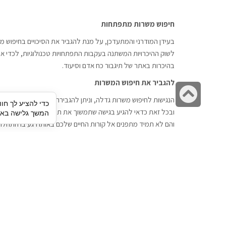
חיפוש משרות מתפתחות
בעידן המודרני והמתעדכן, על מנת להגביר את הסיכויים בחיפוש מש
לשוק ההיכרויות המשתנה בעקבות התפתחויות טכנולוגיות, לכדי אתר
בהיכרות באתר של תיגבור כח אדם וסיעוד.
להגביר את חיפוש המשרות
גלילה
הנגישות לחיפוש משרות גדלה, וניתן להגבירה דרך חברות השמה כתי
כדי להציע לך חוו
לראש
ובכל זאת כדאי להגיע בגישה שתמשוך את תשומת הלב וגם כאן תיג
המשך גלישה באתר
העמוד
והם לא תמיד מתפנים אל קורות החיים שלכם באותו רגע בו התחלת
תיגבור כח אדם
חיפוש עבודה
תיגבור חברה ארצית לשירותי כח אדם
לוח דרושים
וסיעוד. חברה בפריסה ארצית , שירותי
הכנה לראיון עבודה
מיקור חוץ ואאוטסורסינג לעסקים
סניפים