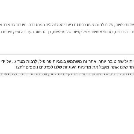
רות פנויות, עלינו להיות מעודכנים גם ביעדי הטכנולוגיה המתגברת. תיגבור כח אדם
י היכרויות, מבחני אישיות ואפליקציות של מפגשים, כך גם שוק העבודה ושוק חיפוש ה
גבור כח אדם וסיעוד. על מנת להגיע אל הדייט המקצועי הגדול, הלא הוא ראיון עבודה
ית גלישה טובה יותר, אתר זה משתמש בעוגיות פרופיל, לרבות מצד ג'. על ידי
בור כח אדם וסיעוד תוכל להועיל. כדאי להתאזר בסבלנות בתהליך חיפוש משרות בעיד
 שלנו אתה מקבל את מדיניות העוגיות שלנו לפרטים נוספים
לחצו
ם בתהליך חיפוש המשרות. כדאי לפתח קצת סבלנות, אולי תפתחו בינתיים כמה אפליק
גיוס עובדים
צור 
מיקור חוץ
ה
גיוס באמצעות אאוטסורסינג
כ
חיפוש וגיוס עובדים
ה