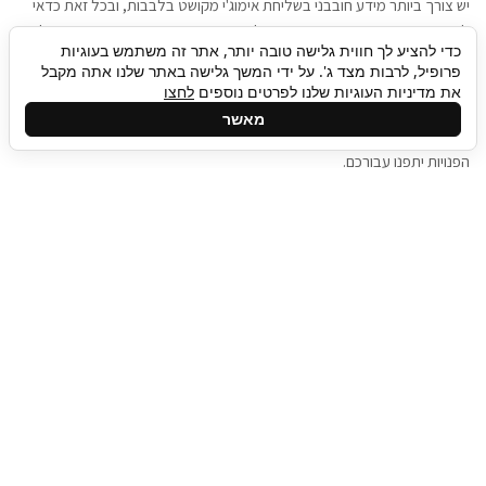
יש צורך ביותר מידע חובבני בשליחת אימוג'י מקושט בלבבות, ובכל זאת כדאי
להגיע בגישה שתמשוך את תשומת הלב וגם כאן תיגבור כח אדם וסיעוד תוכל
כדי להציע לך חווית גלישה טובה יותר, אתר זה משתמש בעוגיות
להועיל. כדאי להתאזר בסבלנות בתהליך חיפוש משרות בעידן המסרים
פרופיל, לרבות מצד ג'. על ידי המשך גלישה באתר שלנו אתה מקבל
המידיים, ולזכור שלמציעי המשרות כבר יש עבודה, והם לא תמיד מתפנים אל
את מדיניות העוגיות שלנו לפרטים נוספים
לחצו
גלילה
קורות החיים שלכם באותו רגע בו התחלתם בתהליך חיפוש המשרות. כדאי
מאשר
לפתח קצת סבלנות, אולי תפתחו בינתיים כמה אפליקציות, עד שהמשרות
לראש
הפנויות יתפנו עבורכם.
העמוד
תיגבור כח אדם
תיגבור חברה ארצית לשירותי כח אדם וסיעוד. חברה
בפריסה ארצית , שירותי מיקור חוץ ואאוטסורסינג
לעסקים