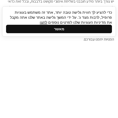
יש צורך ביותר מידע חובבני בשליחת אימוג'י מקושט בלבבות, ובכל זאת כדאי
להגיע בגישה שתמשוך את תשומת הלב וגם כאן תיגבור כח אדם וסיעוד תוכל
כדי להציע לך חווית גלישה טובה יותר, אתר זה משתמש בעוגיות
להועיל. כדאי להתאזר בסבלנות בתהליך חיפוש משרות בעידן המסרים
פרופיל, לרבות מצד ג'. על ידי המשך גלישה באתר שלנו אתה מקבל
המידיים, ולזכור שלמציעי המשרות כבר יש עבודה, והם לא תמיד מתפנים אל
את מדיניות העוגיות שלנו לפרטים נוספים
לחצו
גלילה
קורות החיים שלכם באותו רגע בו התחלתם בתהליך חיפוש המשרות. כדאי
מאשר
לפתח קצת סבלנות, אולי תפתחו בינתיים כמה אפליקציות, עד שהמשרות
לראש
הפנויות יתפנו עבורכם.
העמוד
תיגבור כח אדם
תיגבור חברה ארצית לשירותי כח אדם וסיעוד. חברה
בפריסה ארצית , שירותי מיקור חוץ ואאוטסורסינג
לעסקים