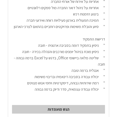
"	אחריות על אירוח של אורחי החברה
"	אחריות על ניהול דואר החברה מול ספקים רלוונטיים
"	ביצוע הזמנות רכש 
"	תמיכה תפעולית בארגון פעילויות רווחה ואירועי חברה
"	סיוע והובלת משימות ופרויקטים רוחביים בהתאם לצרכי הארגון
דרישות התפקיד
"	ניסיון בתפקיד דומה בסביבה ארגונית - חובה
"	ניסיון מוכח בניהול יומנים מורכבים והנהלה בכירה - חובה
"	שליטה מלאה ביישומי Office, בדגש על Excel ברמה גבוהה - 
חובה
"	אנגלית ברמה טובה 
"	יכולת עבודה בסביבה דינאמית ובריבוי משימות
"	רמת שירותיות גבוהה, דיסקרטיות ויחסי אנוש מצוינים
"	יכולת עבודה עצמאית, סדר ודיוק ברמה גבוהה
הגש מועמדות