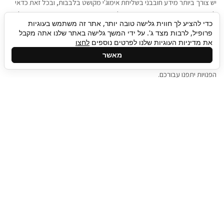
יש צורך ביותר מידע חובבני בשליחת אימוג'י מקושט בלבבות, ובכל זאת כדאי
להגיע בגישה שתמשוך את תשומת הלב וגם כאן תיגבור כח אדם וסיעוד תוכל
כדי להציע לך חווית גלישה טובה יותר, אתר זה משתמש בעוגיות
להועיל. כדאי להתאזר בסבלנות בתהליך חיפוש משרות בעידן המסרים
פרופיל, לרבות מצד ג'. על ידי המשך גלישה באתר שלנו אתה מקבל
המידיים, ולזכור שלמציעי המשרות כבר יש עבודה, והם לא תמיד מתפנים אל
את מדיניות העוגיות שלנו לפרטים נוספים
לחצו
גלילה
קורות החיים שלכם באותו רגע בו התחלתם בתהליך חיפוש המשרות. כדאי
מאשר
לפתח קצת סבלנות, אולי תפתחו בינתיים כמה אפליקציות, עד שהמשרות
לראש
הפנויות יתפנו עבורכם.
העמוד
תיגבור כח אדם
תיגבור חברה ארצית לשירותי כח אדם וסיעוד. חברה
בפריסה ארצית , שירותי מיקור חוץ ואאוטסורסינג
לעסקים