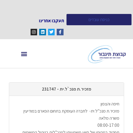
כניסת עובדים
תעקבו אחרינו
מחפש עובדים
מידע ומאמרים
מזכיר.ת מנכ`ל.ית - 231747
חיפה והצפון
מזכיר.ת מנכ"ל.ית-  לחברה העוסקת בתחום הפארם במודיעין 
משרה מלאה 
08:00-17:00
תפקיד במהותו של סיוע משמעותי למנכ"לית בניהול המשימות 