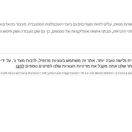
רות פנויות, עלינו להיות מעודכנים גם ביעדי הטכנולוגיה המתגברת. תיגבור כח אדם
י היכרויות, מבחני אישיות ואפליקציות של מפגשים, כך גם שוק העבודה ושוק חיפוש ה
גבור כח אדם וסיעוד. על מנת להגיע אל הדייט המקצועי הגדול, הלא הוא ראיון עבודה
ית גלישה טובה יותר, אתר זה משתמש בעוגיות פרופיל, לרבות מצד ג'. על ידי
בור כח אדם וסיעוד תוכל להועיל. כדאי להתאזר בסבלנות בתהליך חיפוש משרות בעיד
 שלנו אתה מקבל את מדיניות העוגיות שלנו לפרטים נוספים
לחצו
ם בתהליך חיפוש המשרות. כדאי לפתח קצת סבלנות, אולי תפתחו בינתיים כמה אפליק
גיוס עובדים
צור 
מיקור חוץ
ה
גיוס באמצעות אאוטסורסינג
כ
חיפוש וגיוס עובדים
ה