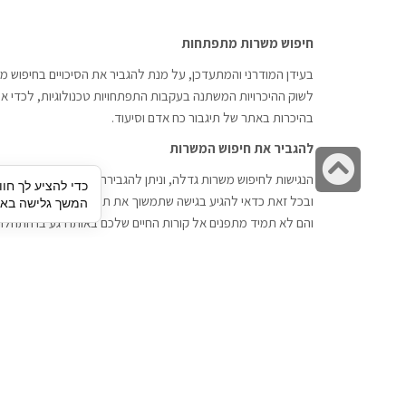
חיפוש משרות מתפתחות
בעידן המודרני והמתעדכן, על מנת להגביר את הסיכויים בחיפוש מש
לשוק ההיכרויות המשתנה בעקבות התפתחויות טכנולוגיות, לכדי אתר
בהיכרות באתר של תיגבור כח אדם וסיעוד.
להגביר את חיפוש המשרות
גלילה
הנגישות לחיפוש משרות גדלה, וניתן להגבירה דרך חברות השמה כתי
כדי להציע לך חוו
לראש
ובכל זאת כדאי להגיע בגישה שתמשוך את תשומת הלב וגם כאן תיג
המשך גלישה באתר
העמוד
והם לא תמיד מתפנים אל קורות החיים שלכם באותו רגע בו התחלת
תיגבור כח אדם
חיפוש עבודה
תיגבור חברה ארצית לשירותי כח אדם
לוח דרושים
וסיעוד. חברה בפריסה ארצית , שירותי
הכנה לראיון עבודה
מיקור חוץ ואאוטסורסינג לעסקים
סניפים