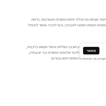
 וסיעוד מנגישה את תהליך חיפוש המשרות המעודכנות. בדומה
משרות הפנויות השתנה לאין היכר, ורצוי להכירו. אפשר להתחיל
, יש צורך ביותר מידע חובבני בשליחת אימוג'י מקושט בלבבות,
מאשר
ן המסרים המידיים, ולזכור שלמציעי המשרות כבר יש עבודה,
ציות, עד שהמשרות הפנויות יתפנו עבורכם.
קשר
תקשרו אלינו: 077-2370000
תבו לנו: sales@tigbur.co.il
נהלת תגבור