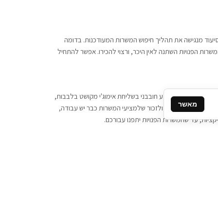
 וסיעוד מנגישה את תהליך חיפוש המשרות המעודכנות. בדומה
משרות הפנויות השתנה לאין היכר, ורצוי להכירו. אפשר להתחיל
, יש צורך ביותר מידע חובבני בשליחת אימוג'י מקושט בלבבות,
מאשר
ן המסרים המידיים, ולזכור שלמציעי המשרות כבר יש עבודה,
ציות, עד שהמשרות הפנויות יתפנו עבורכם.
קשר
תקשרו אלינו: 077-2370000
תבו לנו: sales@tigbur.co.il
נהלת תגבור