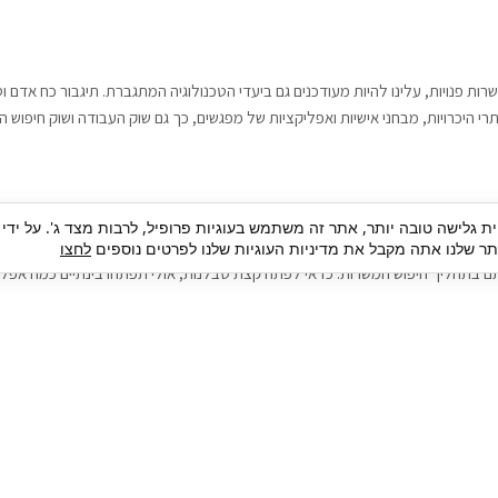
רות פנויות, עלינו להיות מעודכנים גם ביעדי הטכנולוגיה המתגברת. תיגבור כח אדם
י היכרויות, מבחני אישיות ואפליקציות של מפגשים, כך גם שוק העבודה ושוק חיפוש ה
גבור כח אדם וסיעוד. על מנת להגיע אל הדייט המקצועי הגדול, הלא הוא ראיון עבודה
ית גלישה טובה יותר, אתר זה משתמש בעוגיות פרופיל, לרבות מצד ג'. על ידי
בור כח אדם וסיעוד תוכל להועיל. כדאי להתאזר בסבלנות בתהליך חיפוש משרות בעיד
 שלנו אתה מקבל את מדיניות העוגיות שלנו לפרטים נוספים
לחצו
ם בתהליך חיפוש המשרות. כדאי לפתח קצת סבלנות, אולי תפתחו בינתיים כמה אפליק
גיוס עובדים
צור 
מיקור חוץ
ה
גיוס באמצעות אאוטסורסינג
כ
חיפוש וגיוס עובדים
ה