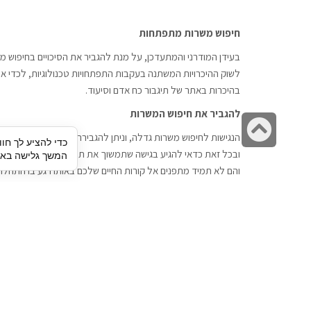
חיפוש משרות מתפתחות
בעידן המודרני והמתעדכן, על מנת להגביר את הסיכויים בחיפוש מש
לשוק ההיכרויות המשתנה בעקבות התפתחויות טכנולוגיות, לכדי אתר
בהיכרות באתר של תיגבור כח אדם וסיעוד.
להגביר את חיפוש המשרות
גלילה
הנגישות לחיפוש משרות גדלה, וניתן להגבירה דרך חברות השמה כתי
כדי להציע לך חוו
לראש
ובכל זאת כדאי להגיע בגישה שתמשוך את תשומת הלב וגם כאן תיג
המשך גלישה באתר
העמוד
והם לא תמיד מתפנים אל קורות החיים שלכם באותו רגע בו התחלת
תיגבור כח אדם
חיפוש עבודה
תיגבור חברה ארצית לשירותי כח אדם
לוח דרושים
וסיעוד. חברה בפריסה ארצית , שירותי
הכנה לראיון עבודה
מיקור חוץ ואאוטסורסינג לעסקים
סניפים