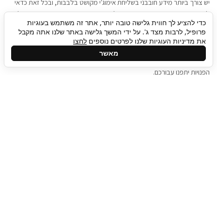
יש צורך ביותר מידע חובבני בשליחת אימוג'י מקושט בלבבות, ובכל זאת כדאי
להגיע בגישה שתמשוך את תשומת הלב וגם כאן תיגבור כח אדם וסיעוד תוכל
כדי להציע לך חווית גלישה טובה יותר, אתר זה משתמש בעוגיות
להועיל. כדאי להתאזר בסבלנות בתהליך חיפוש משרות בעידן המסרים
פרופיל, לרבות מצד ג'. על ידי המשך גלישה באתר שלנו אתה מקבל
המידיים, ולזכור שלמציעי המשרות כבר יש עבודה, והם לא תמיד מתפנים אל
את מדיניות העוגיות שלנו לפרטים נוספים
לחצו
גלילה
קורות החיים שלכם באותו רגע בו התחלתם בתהליך חיפוש המשרות. כדאי
מאשר
לפתח קצת סבלנות, אולי תפתחו בינתיים כמה אפליקציות, עד שהמשרות
לראש
הפנויות יתפנו עבורכם.
העמוד
תיגבור כח אדם
תיגבור חברה ארצית לשירותי כח אדם וסיעוד. חברה
בפריסה ארצית , שירותי מיקור חוץ ואאוטסורסינג
לעסקים