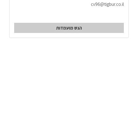
cv96@tigbur.co.il
הגש מועמדות