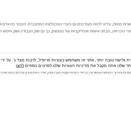
רות פנויות, עלינו להיות מעודכנים גם ביעדי הטכנולוגיה המתגברת. תיגבור כח אדם
י היכרויות, מבחני אישיות ואפליקציות של מפגשים, כך גם שוק העבודה ושוק חיפוש ה
גבור כח אדם וסיעוד. על מנת להגיע אל הדייט המקצועי הגדול, הלא הוא ראיון עבודה
ית גלישה טובה יותר, אתר זה משתמש בעוגיות פרופיל, לרבות מצד ג'. על ידי
בור כח אדם וסיעוד תוכל להועיל. כדאי להתאזר בסבלנות בתהליך חיפוש משרות בעיד
 שלנו אתה מקבל את מדיניות העוגיות שלנו לפרטים נוספים
לחצו
ם בתהליך חיפוש המשרות. כדאי לפתח קצת סבלנות, אולי תפתחו בינתיים כמה אפליק
גיוס עובדים
צור 
מיקור חוץ
ה
גיוס באמצעות אאוטסורסינג
כ
חיפוש וגיוס עובדים
ה