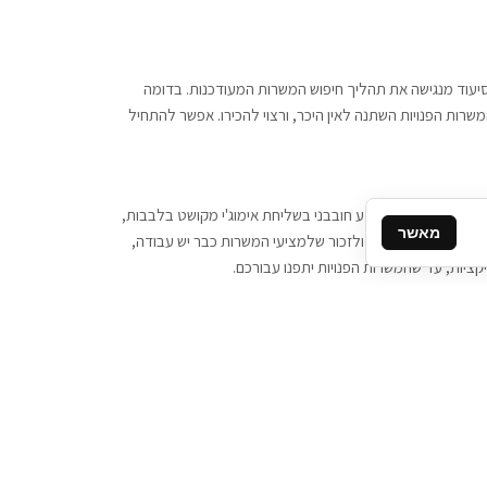
 וסיעוד מנגישה את תהליך חיפוש המשרות המעודכנות. בדומה
משרות הפנויות השתנה לאין היכר, ורצוי להכירו. אפשר להתחיל
, יש צורך ביותר מידע חובבני בשליחת אימוג'י מקושט בלבבות,
מאשר
ן המסרים המידיים, ולזכור שלמציעי המשרות כבר יש עבודה,
ציות, עד שהמשרות הפנויות יתפנו עבורכם.
קשר
תקשרו אלינו: 077-2370000
תבו לנו: sales@tigbur.co.il
נהלת תגבור