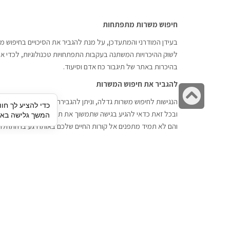
חיפוש משרות מתפתחות
בעידן המודרני והמתעדכן, על מנת להגביר את הסיכויים בחיפוש מש
לשוק ההיכרויות המשתנה בעקבות התפתחויות טכנולוגיות, לכדי אתר
בהיכרות באתר של תיגבור כח אדם וסיעוד.
להגביר את חיפוש המשרות
גלילה
הנגישות לחיפוש משרות גדלה, וניתן להגבירה דרך חברות השמה כתי
כדי להציע לך חוו
לראש
ובכל זאת כדאי להגיע בגישה שתמשוך את תשומת הלב וגם כאן תיג
המשך גלישה באתר
העמוד
והם לא תמיד מתפנים אל קורות החיים שלכם באותו רגע בו התחלת
תיגבור כח אדם
חיפוש עבודה
תיגבור חברה ארצית לשירותי כח אדם
לוח דרושים
וסיעוד. חברה בפריסה ארצית , שירותי
הכנה לראיון עבודה
מיקור חוץ ואאוטסורסינג לעסקים
סניפים