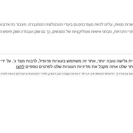
רות פנויות, עלינו להיות מעודכנים גם ביעדי הטכנולוגיה המתגברת. תיגבור כח אדם
י היכרויות, מבחני אישיות ואפליקציות של מפגשים, כך גם שוק העבודה ושוק חיפוש ה
גבור כח אדם וסיעוד. על מנת להגיע אל הדייט המקצועי הגדול, הלא הוא ראיון עבודה
ית גלישה טובה יותר, אתר זה משתמש בעוגיות פרופיל, לרבות מצד ג'. על ידי
בור כח אדם וסיעוד תוכל להועיל. כדאי להתאזר בסבלנות בתהליך חיפוש משרות בעיד
 שלנו אתה מקבל את מדיניות העוגיות שלנו לפרטים נוספים
לחצו
ם בתהליך חיפוש המשרות. כדאי לפתח קצת סבלנות, אולי תפתחו בינתיים כמה אפליק
גיוס עובדים
צור 
מיקור חוץ
ה
גיוס באמצעות אאוטסורסינג
כ
חיפוש וגיוס עובדים
ה