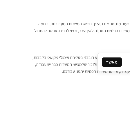
 וסיעוד מנגישה את תהליך חיפוש המשרות המעודכנות. בדומה
משרות הפנויות השתנה לאין היכר, ורצוי להכירו. אפשר להתחיל
, יש צורך ביותר מידע חובבני בשליחת אימוג'י מקושט בלבבות,
מאשר
ן המסרים המידיים, ולזכור שלמציעי המשרות כבר יש עבודה,
ציות, עד שהמשרות הפנויות יתפנו עבורכם.
קשר
תקשרו אלינו: 077-2370000
תבו לנו: sales@tigbur.co.il
נהלת תגבור