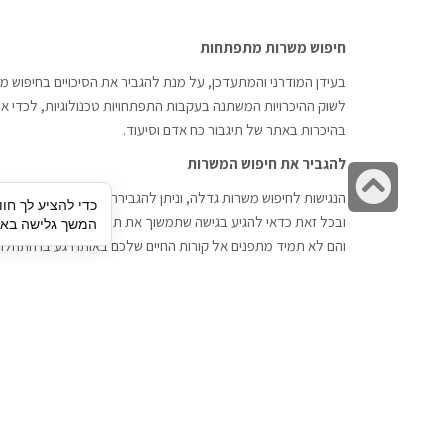
חיפוש משרות מתפתחות
בעידן המודרני והמתעדכן, על מנת להגביר את הסיכויים בחיפוש מש
לשוק ההיכרויות המשתנה בעקבות התפתחויות טכנולוגיות, לכדי אתר
בהיכרות באתר של תיגבור כח אדם וסיעוד.
להגביר את חיפוש המשרות
גלילה
הנגישות לחיפוש משרות גדלה, וניתן להגבירה דרך חברות השמה כתי
כדי להציע לך חוו
לראש
ובכל זאת כדאי להגיע בגישה שתמשוך את תשומת הלב וגם כאן תיג
המשך גלישה באתר
העמוד
והם לא תמיד מתפנים אל קורות החיים שלכם באותו רגע בו התחלת
תיגבור כח אדם
חיפוש עבודה
תיגבור חברה ארצית לשירותי כח אדם
לוח דרושים
וסיעוד. חברה בפריסה ארצית , שירותי
הכנה לראיון עבודה
מיקור חוץ ואאוטסורסינג לעסקים
סניפים