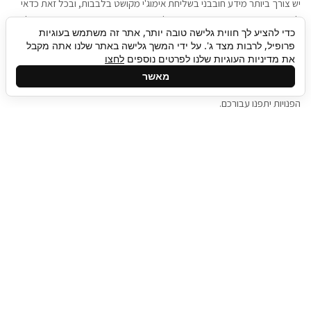
יש צורך ביותר מידע חובבני בשליחת אימוג'י מקושט בלבבות, ובכל זאת כדאי
להגיע בגישה שתמשוך את תשומת הלב וגם כאן תיגבור כח אדם וסיעוד תוכל
כדי להציע לך חווית גלישה טובה יותר, אתר זה משתמש בעוגיות
להועיל. כדאי להתאזר בסבלנות בתהליך חיפוש משרות בעידן המסרים
פרופיל, לרבות מצד ג'. על ידי המשך גלישה באתר שלנו אתה מקבל
המידיים, ולזכור שלמציעי המשרות כבר יש עבודה, והם לא תמיד מתפנים אל
את מדיניות העוגיות שלנו לפרטים נוספים
לחצו
גלילה
קורות החיים שלכם באותו רגע בו התחלתם בתהליך חיפוש המשרות. כדאי
מאשר
לפתח קצת סבלנות, אולי תפתחו בינתיים כמה אפליקציות, עד שהמשרות
לראש
הפנויות יתפנו עבורכם.
העמוד
תיגבור כח אדם
תיגבור חברה ארצית לשירותי כח אדם וסיעוד. חברה
בפריסה ארצית , שירותי מיקור חוץ ואאוטסורסינג
לעסקים