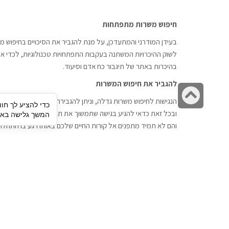
חיפוש משרות מתפתחות
בעידן המודרני והמתעדכן, על מנת להגביר את הסיכויים בחיפוש מש
לשוק ההיכרויות המשתנה בעקבות התפתחויות טכנולוגיות, לכדי אתר
בהיכרות באתר של תיגבור כח אדם וסיעוד.
להגביר את חיפוש המשרות
גלילה
הנגישות לחיפוש משרות גדלה, וניתן להגבירה דרך חברות השמה כתי
כדי להציע לך חוו
לראש
ובכל זאת כדאי להגיע בגישה שתמשוך את תשומת הלב וגם כאן תיג
המשך גלישה באתר
העמוד
והם לא תמיד מתפנים אל קורות החיים שלכם באותו רגע בו התחלת
תיגבור כח אדם
חיפוש עבודה
תיגבור חברה ארצית לשירותי כח אדם
לוח דרושים
וסיעוד. חברה בפריסה ארצית , שירותי
הכנה לראיון עבודה
מיקור חוץ ואאוטסורסינג לעסקים
סניפים