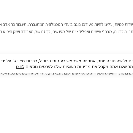
רות פנויות, עלינו להיות מעודכנים גם ביעדי הטכנולוגיה המתגברת. תיגבור כח אדם
י היכרויות, מבחני אישיות ואפליקציות של מפגשים, כך גם שוק העבודה ושוק חיפוש ה
גבור כח אדם וסיעוד. על מנת להגיע אל הדייט המקצועי הגדול, הלא הוא ראיון עבודה
ית גלישה טובה יותר, אתר זה משתמש בעוגיות פרופיל, לרבות מצד ג'. על ידי
בור כח אדם וסיעוד תוכל להועיל. כדאי להתאזר בסבלנות בתהליך חיפוש משרות בעיד
 שלנו אתה מקבל את מדיניות העוגיות שלנו לפרטים נוספים
לחצו
ם בתהליך חיפוש המשרות. כדאי לפתח קצת סבלנות, אולי תפתחו בינתיים כמה אפליק
גיוס עובדים
צור 
מיקור חוץ
ה
גיוס באמצעות אאוטסורסינג
כ
חיפוש וגיוס עובדים
ה