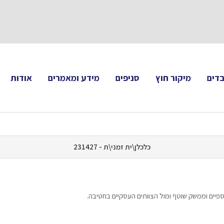
תעקבו 
דים
מיקור חוץ
סניפים
מידע ומאמרים
אודות
כלכלן\ית זמני\ת - 231427
כספיים וממשק שוטף ומול הצוותים העסקיים בחטיבה.