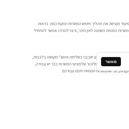
 וסיעוד מנגישה את תהליך חיפוש המשרות המעודכנות. בדומה
משרות הפנויות השתנה לאין היכר, ורצוי להכירו. אפשר להתחיל
, יש צורך ביותר מידע חובבני בשליחת אימוג'י מקושט בלבבות,
מאשר
ן המסרים המידיים, ולזכור שלמציעי המשרות כבר יש עבודה,
ציות, עד שהמשרות הפנויות יתפנו עבורכם.
קשר
תקשרו אלינו: 077-2370000
תבו לנו: sales@tigbur.co.il
נהלת תגבור