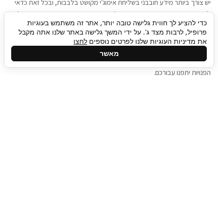
יש צורך ביותר מידע חובבני בשליחת אימוג'י מקושט בלבבות, ובכל זאת כדאי
להגיע בגישה שתמשוך את תשומת הלב וגם כאן תיגבור כח אדם וסיעוד תוכל
כדי להציע לך חווית גלישה טובה יותר, אתר זה משתמש בעוגיות
להועיל. כדאי להתאזר בסבלנות בתהליך חיפוש משרות בעידן המסרים
פרופיל, לרבות מצד ג'. על ידי המשך גלישה באתר שלנו אתה מקבל
המידיים, ולזכור שלמציעי המשרות כבר יש עבודה, והם לא תמיד מתפנים אל
את מדיניות העוגיות שלנו לפרטים נוספים
לחצו
גלילה
קורות החיים שלכם באותו רגע בו התחלתם בתהליך חיפוש המשרות. כדאי
מאשר
לפתח קצת סבלנות, אולי תפתחו בינתיים כמה אפליקציות, עד שהמשרות
לראש
הפנויות יתפנו עבורכם.
העמוד
תיגבור כח אדם
תיגבור חברה ארצית לשירותי כח אדם וסיעוד. חברה
בפריסה ארצית , שירותי מיקור חוץ ואאוטסורסינג
לעסקים